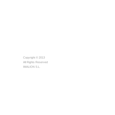
Copyright © 2013
All Rights Reserved
IMALION S.L.