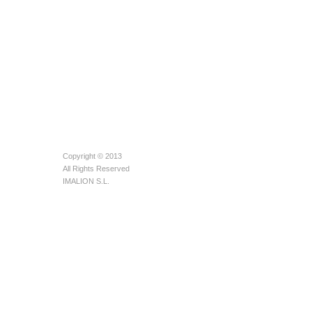
Copyright © 2013
All Rights Reserved
IMALION S.L.