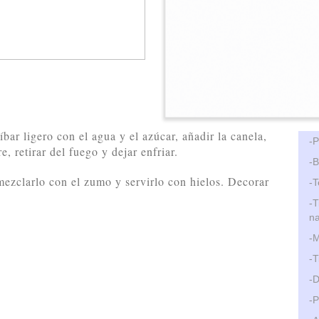
ar ligero con el agua y el azúcar, añadir la canela,
-P
, retirar del fuego y dejar enfriar.
-B
mezclarlo con el zumo y servirlo con hielos. Decorar
-T
-T
na
-M
-T
-D
-P