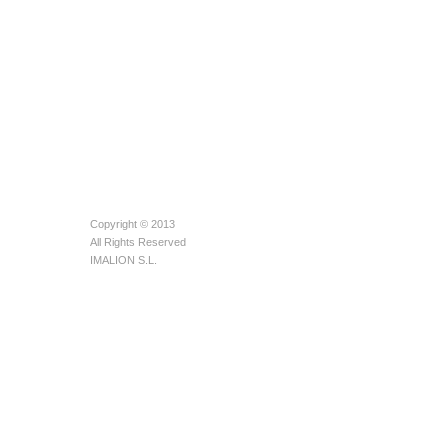
Copyright © 2013
All Rights Reserved
IMALION S.L.