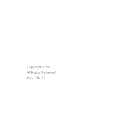
Copyright © 2013
All Rights Reserved
IMALION S.L.