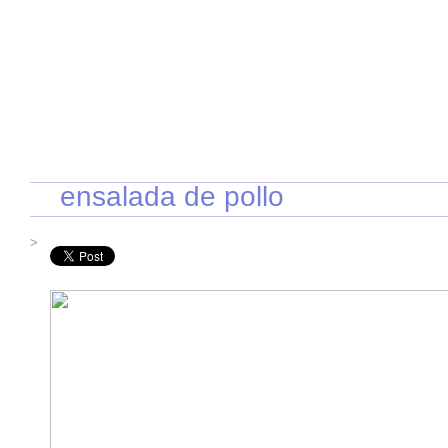
INICIO
RECETAS DE TEMPORADA
TÉCNICAS DE COCINA
INGR
ensalada de pollo
>