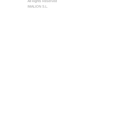
All Rights Reserved
IMALION S.L.