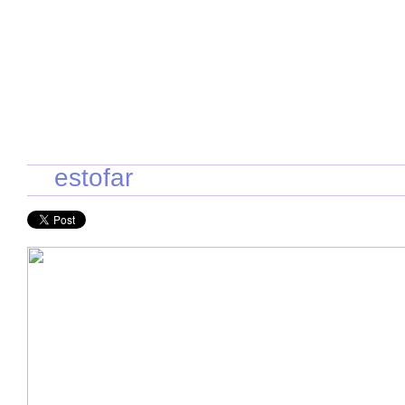
INICIO
RECETAS DE TEMPORADA
TÉCNICAS DE COCINA
INGR
estofar