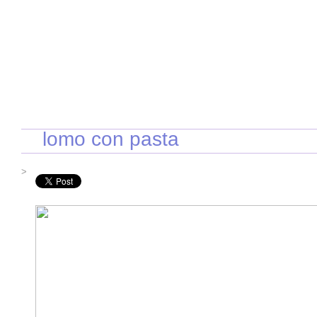
INICIO
RECETAS DE TEMPORADA
TÉCNICAS DE COCINA
INGR
lomo con pasta
>