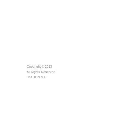
Copyright © 2013
All Rights Reserved
IMALION S.L.