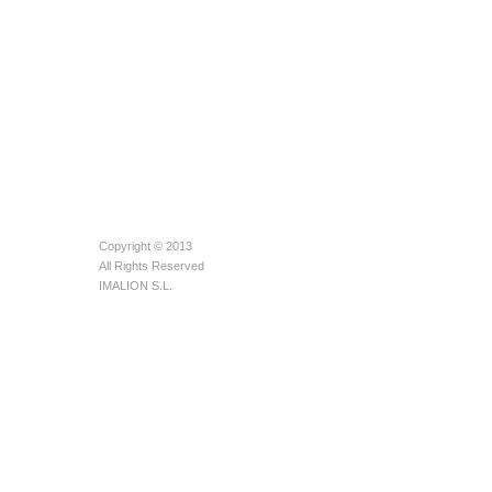
Copyright © 2013
All Rights Reserved
IMALION S.L.