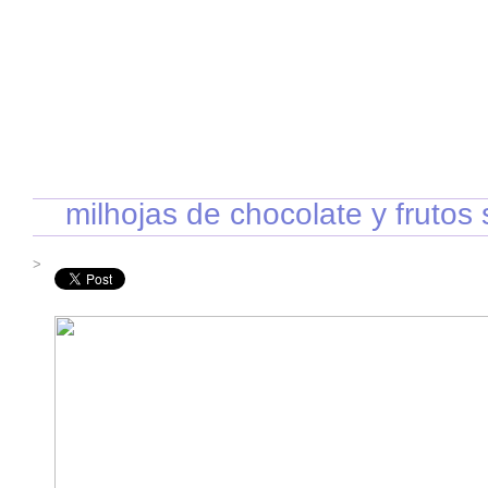
INICIO
RECETAS DE TEMPORADA
TÉCNICAS DE COCINA
INGR
milhojas de chocolate y frutos
>