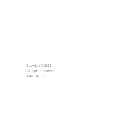
Copyright © 2013
All Rights Reserved
IMALION S.L.