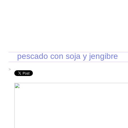
INICIO
RECETAS DE TEMPORADA
TÉCNICAS DE COCINA
INGR
pescado con soja y jengibre
>