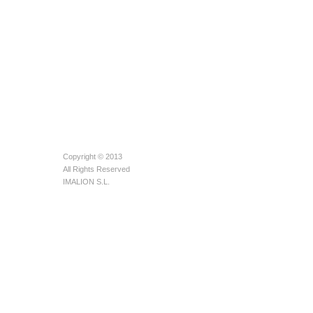
Copyright © 2013
All Rights Reserved
IMALION S.L.