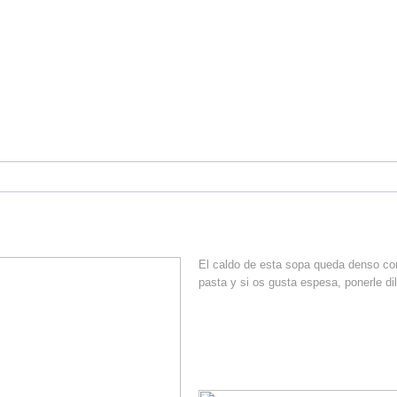
CAS DE COCINA
INGREDIENTES
RECETAS
FOTO DECO
CONTACTO
El caldo de esta sopa queda denso com
pasta y si os gusta espesa, ponerle di