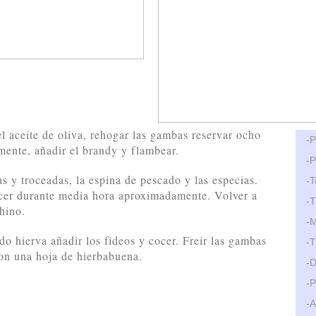
l aceite de oliva, rehogar las gambas reservar ocho
-P
amente, añadir el brandy y flambear.
-P
as y troceadas, la espina de pescado y las especias.
-T
ocer durante media hora aproximadamente. Volver a
-T
chino.
-M
do hierva añadir los fideos y cocer. Freir las gambas
-T
con una hoja de hierbabuena.
-D
-P
-A