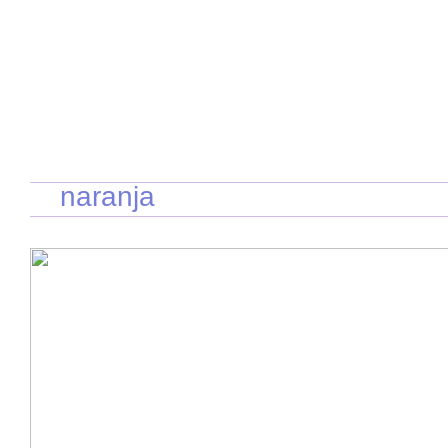
INICIO
RECETAS DE TEMPORADA
TÉCNICAS DE COCINA
INGR
naranja