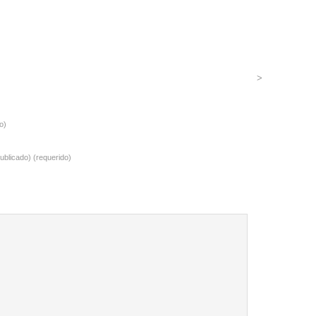
>
o)
ublicado) (requerido)