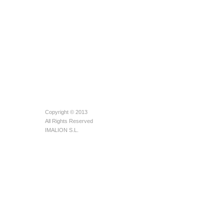
Copyright © 2013
All Rights Reserved
IMALION S.L.