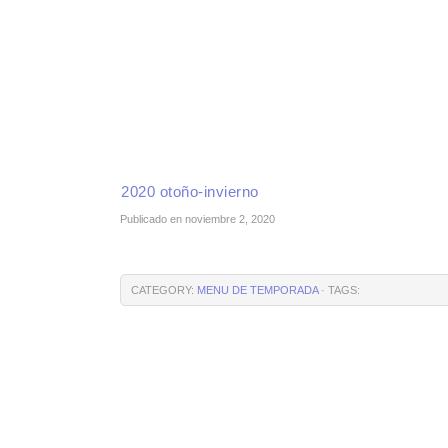
INICIO
RECETAS DE TEMPORADA
TÉCNICAS DE COCINA
INGR
2020 otoño-invierno
Publicado en noviembre 2, 2020
CATEGORY:
MENU DE TEMPORADA
· TAGS: