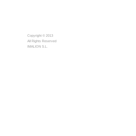
Copyright © 2013
All Rights Reserved
IMALION S.L.