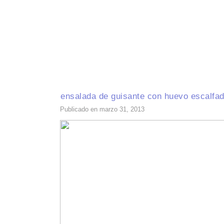
INICIO
RECETAS DE TEMPORADA
TÉCNICAS DE COCINA
INGR
ensalada de guisante con huevo escalfa
Publicado en marzo 31, 2013