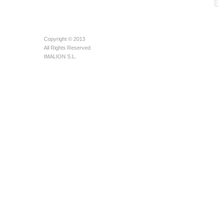
Copyright © 2013
All Rights Reserved
IMALION S.L.