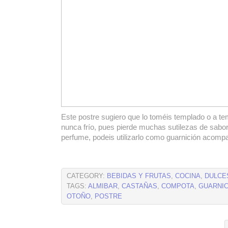
Este postre sugiero que lo toméis templado o a t
nunca frío, pues pierde muchas sutilezas de sabor
perfume, podeis utilizarlo como guarnición acom
CATEGORY:
BEBIDAS Y FRUTAS
,
COCINA
,
DULCE
TAGS:
ALMIBAR
,
CASTAÑAS
,
COMPOTA
,
GUARNIC
OTOÑO
,
POSTRE