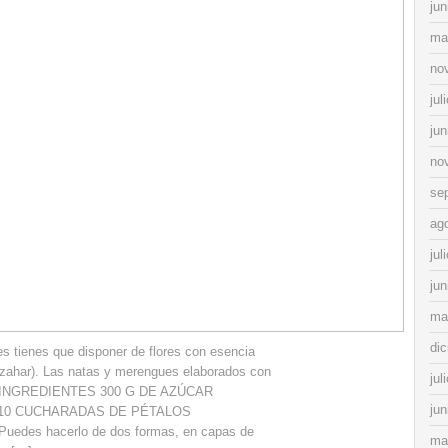
jun
ma
no
jul
jun
no
se
ag
jul
jun
ma
di
es tienes que disponer de flores con esencia
 azahar). Las natas y merengues elaborados con
jul
os. INGREDIENTES 300 G DE AZÚCAR
jun
 10 CUCHARADAS DE PÉTALOS
es hacerlo de dos formas, en capas de
ma