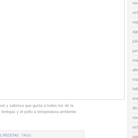
no
oc
se
ag
jul
jun
ma
abr
ma
feb
en
rar y sabrosa que gusta a todos los de la
di
s lentejas y el pollo a temperatura ambiente.
no
oc
S
,
RECETAS
· TAGS:
se