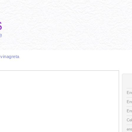
CAS DE COCINA
INGREDIENTES
RECETAS
FOTO DECO
CONTACTO
 vinagreta
Ens
En
En
Ce
ens