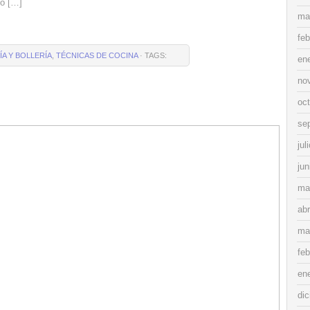
mo […]
ma
feb
A Y BOLLERÍA
,
TÉCNICAS DE COCINA
· TAGS:
en
no
oc
se
jul
jun
ma
abr
ma
feb
en
di