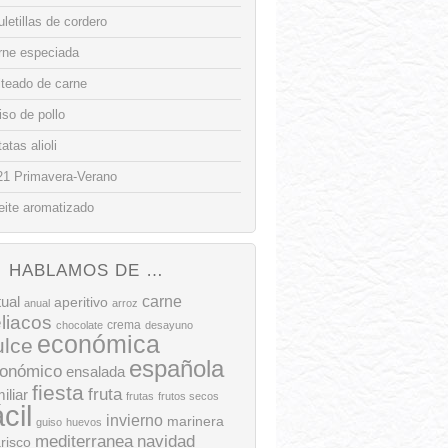
letillas de cordero
rne especiada
lteado de carne
so de pollo
atas alioli
21 Primavera-Verano
eite aromatizado
HABLAMOS DE …
tual
carne
aperitivo
anual
arroz
liacos
crema
chocolate
desayuno
económica
ulce
española
onómico
ensalada
fiesta
fruta
iliar
frutas
frutos secos
ácil
invierno
marinera
guiso
huevos
mediterranea
navidad
risco