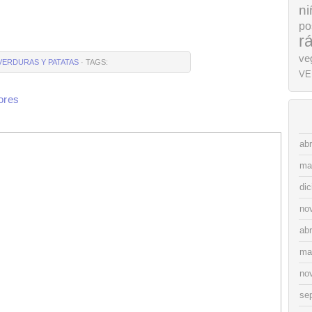
ni
po
r
ve
VERDURAS Y PATATAS
· TAGS:
VE
ores
abr
ma
di
no
abr
ma
no
se