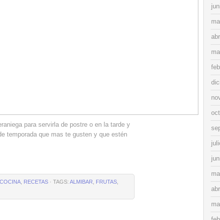
jun
ma
abr
ma
feb
di
no
oc
aniega para servirla de postre o en la tarde y
se
 de temporada que mas te gusten y que estén
jul
jun
ma
COCINA
,
RECETAS
· TAGS:
ALMIBAR
,
FRUTAS
,
abr
ma
feb