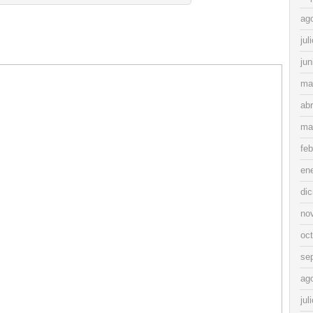
ag
jul
jun
ma
abr
ma
feb
en
di
no
oc
se
ag
jul