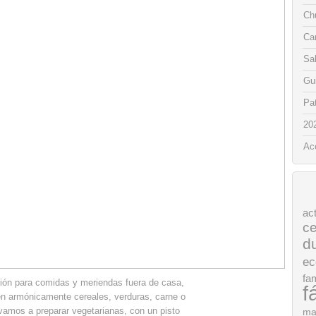
Chu
Ca
Sa
Gui
Pat
20
Ac
ac
ce
d
ec
fam
ión para comidas y meriendas fuera de casa,
f
en armónicamente cereales, verduras, carne o
vamos a preparar vegetarianas, con un pisto
ma