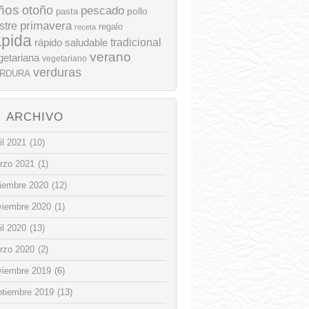
ños
otoño
pescado
pollo
pasta
stre
primavera
regalo
receta
ápida
rápido
tradicional
saludable
verano
getariana
vegetariano
verduras
RDURA
ARCHIVO
il 2021
(10)
rzo 2021
(1)
ciembre 2020
(12)
viembre 2020
(1)
il 2020
(13)
rzo 2020
(2)
viembre 2019
(6)
ptiembre 2019
(13)