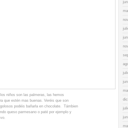
jun
ma
no
jul
jun
no
se
ag
jul
jun
ma
e los niños son las palmeras, las hemos
di
ara que estén mas buenas. Veréis que son
y golosos podéis bañarla en chocolate. Támbien
jul
endo queso parmesano o paté por ejemplo y
jun
ivo.
ma