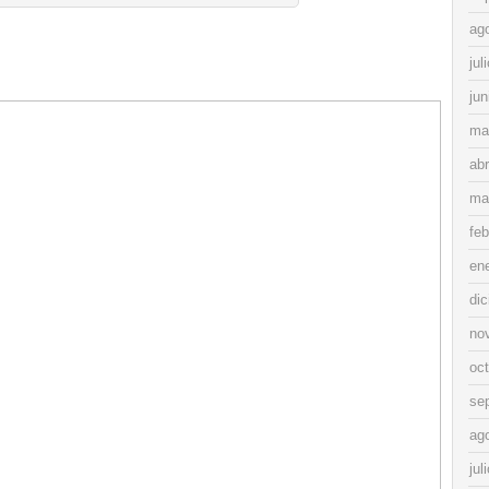
ag
jul
jun
ma
abr
ma
feb
en
di
no
oc
se
ag
jul