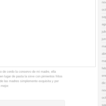
no
oc
se
ag
jul
jun
ma
abr
ma
feb
mo de cerdo la conservo de mi madre, ella
en
en lugar de pasta la sirve con pimientos fritos
 de las madres simplemente exquisita y por
di
 mejor.
no
oc
se