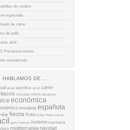
letillas de cordero
rne especiada
lteado de carne
so de pollo
atas alioli
21 Primavera-Verano
eite aromatizado
HABLAMOS DE …
tual
carne
aperitivo
anual
arroz
liacos
crema
chocolate
desayuno
económica
ulce
española
onómico
ensalada
fiesta
fruta
iliar
frutas
frutos secos
ácil
invierno
marinera
guiso
huevos
mediterranea
navidad
risco