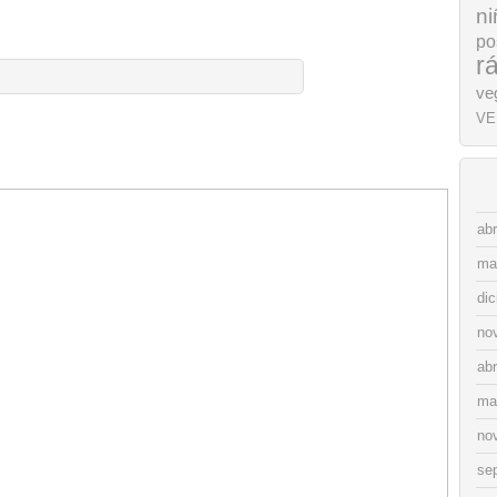
ni
po
r
ve
VE
abr
ma
di
no
abr
ma
no
se