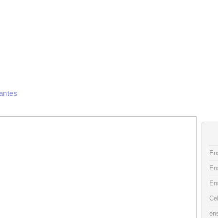
CAS DE COCINA
INGREDIENTES
RECETAS
FOTO DECO
CONTACTO
antes
Ens
En
En
Ce
ens