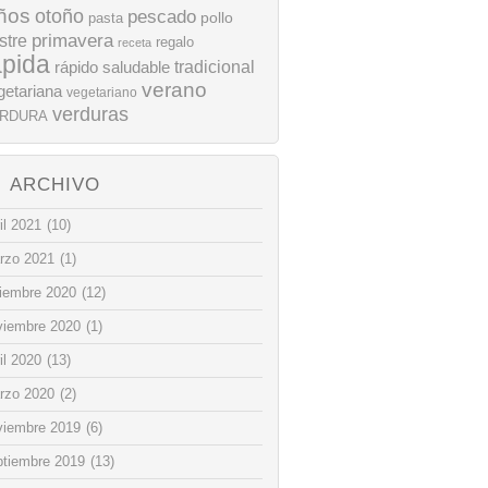
ños
otoño
pescado
pollo
pasta
stre
primavera
regalo
receta
ápida
rápido
tradicional
saludable
verano
getariana
vegetariano
verduras
RDURA
ARCHIVO
il 2021
(10)
rzo 2021
(1)
ciembre 2020
(12)
viembre 2020
(1)
il 2020
(13)
rzo 2020
(2)
viembre 2019
(6)
ptiembre 2019
(13)