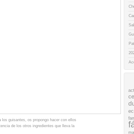
Chu
Ca
Sa
Gui
Pat
20
Ac
ac
ce
d
ec
fam
 los guisantes, os propongo hacer con ellos
f
encia de los otros ingredientes que lleva la
o.
ma