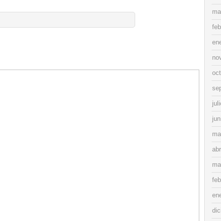
ma
feb
en
no
oc
se
jul
jun
ma
abr
ma
feb
en
di