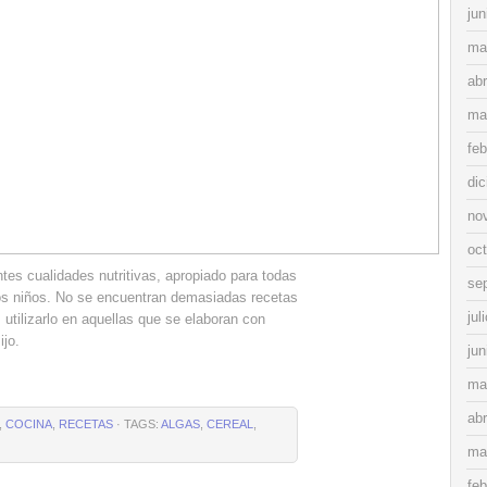
jun
ma
abr
ma
feb
di
no
oc
tes cualidades nutritivas, apropiado para todas
se
los niños. No se encuentran demasiadas recetas
jul
utilizarlo en aquellas que se elaboran con
ijo.
jun
ma
abr
,
COCINA
,
RECETAS
· TAGS:
ALGAS
,
CEREAL
,
ma
feb