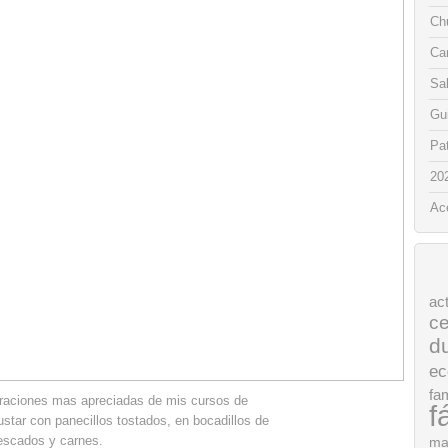
Chu
Ca
Sa
Gui
Pat
20
Ac
ac
ce
d
ec
fam
araciones mas apreciadas de mis cursos de
f
star con panecillos tostados, en bocadillos de
escados y carnes.
ma