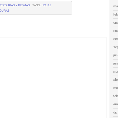
VERDURAS Y PATATAS
· TAGS:
HOJAS
,
ma
DURAS
feb
en
no
oc
se
jul
jun
ma
abr
ma
feb
en
di