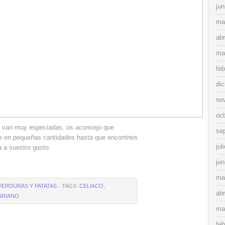
jun
ma
abr
ma
feb
di
no
oc
ck van muy especiadas, os aconsejo que
se
re en pequeñas cantidades hasta que encontreis
jul
 a vuestro gusto.
jun
ma
VERDURAS Y PATATAS
· TAGS:
CELIACO
,
abr
ARIANO
ma
feb