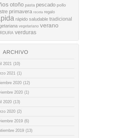
ños
otoño
pescado
pollo
pasta
stre
primavera
regalo
receta
ápida
rápido
tradicional
saludable
verano
getariana
vegetariano
verduras
RDURA
ARCHIVO
il 2021
(10)
rzo 2021
(1)
ciembre 2020
(12)
viembre 2020
(1)
il 2020
(13)
rzo 2020
(2)
viembre 2019
(6)
ptiembre 2019
(13)