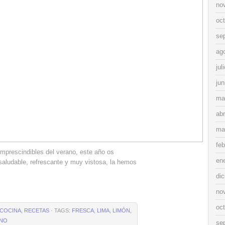
no
oc
se
ag
jul
jun
ma
abr
ma
feb
mprescindibles del verano, este año os
en
aludable, refrescante y muy vistosa, la hemos
di
no
oc
COCINA
,
RECETAS
· TAGS:
FRESCA
,
LIMA
,
LIMÓN
,
NO
se