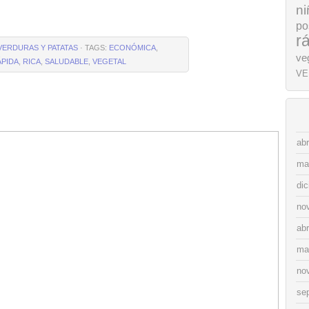
ni
po
r
VERDURAS Y PATATAS
· TAGS:
ECONÓMICA
,
ve
ÁPIDA
,
RICA
,
SALUDABLE
,
VEGETAL
VE
abr
ma
di
no
abr
ma
no
se