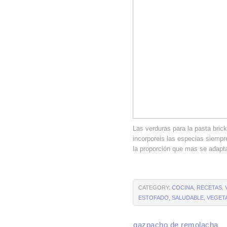
Las verduras para la pasta bri
incorporeis las especias siemp
la proporción que mas se adapta
CATEGORY:
COCINA
,
RECETAS
,
ESTOFADO
,
SALUDABLE
,
VEGET
gazpacho de remolacha