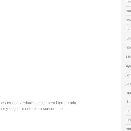
jun
ma
no
jul
jun
no
se
ag
jul
jun
ma
di
ues es una verdura humilde pero bien tratada
ar y degustar este plato servido con
jul
jun
ma