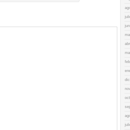
ag
jul
jun
ma
abr
ma
feb
en
di
no
oc
se
ag
jul