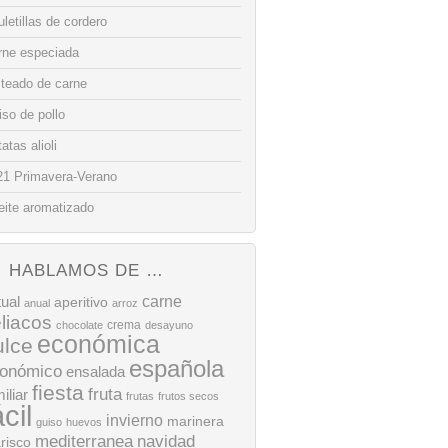
letillas de cordero
rne especiada
lteado de carne
so de pollo
atas alioli
21 Primavera-Verano
eite aromatizado
HABLAMOS DE …
tual
carne
aperitivo
anual
arroz
liacos
crema
chocolate
desayuno
económica
ulce
española
onómico
ensalada
fiesta
fruta
iliar
frutas
frutos secos
ácil
invierno
marinera
guiso
huevos
mediterranea
navidad
risco