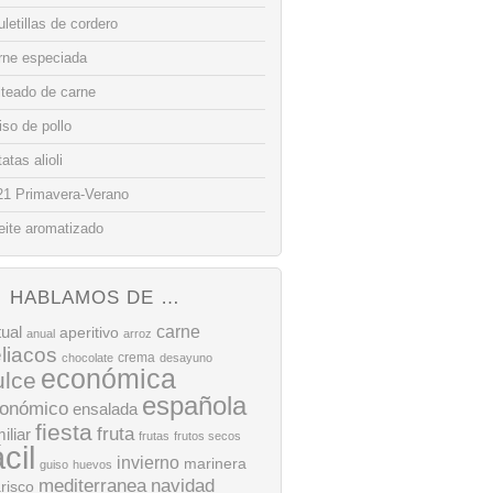
letillas de cordero
rne especiada
lteado de carne
so de pollo
atas alioli
21 Primavera-Verano
eite aromatizado
HABLAMOS DE …
tual
carne
aperitivo
anual
arroz
liacos
crema
chocolate
desayuno
económica
ulce
española
onómico
ensalada
fiesta
fruta
iliar
frutas
frutos secos
ácil
invierno
marinera
guiso
huevos
mediterranea
navidad
risco