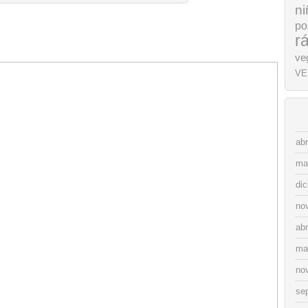
ni
po
r
ve
VE
abr
ma
di
no
abr
ma
no
se