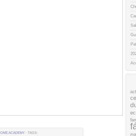
Chu
Ca
Sa
Gui
Pat
20
Ac
ac
ce
d
ec
fam
f
HOME ACADEMY
· TAGS:
ma