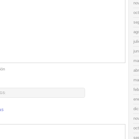
no
oc
se
ag
jul
jun
ma
ión
abr
ma
feb
GS:
en
di
as
no
oc
se