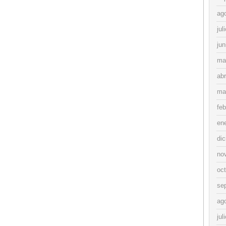
ag
jul
jun
ma
abr
ma
feb
en
di
no
oc
se
ag
jul