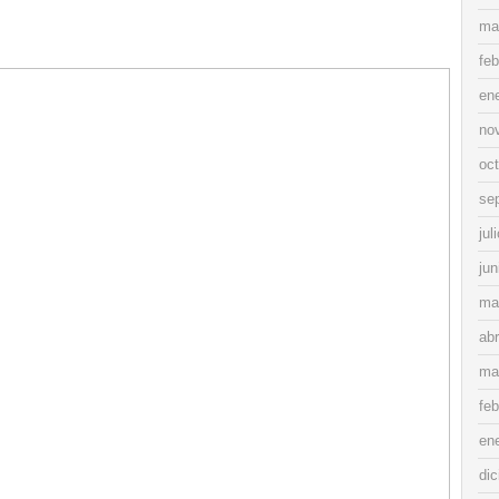
ma
feb
en
no
oc
se
jul
jun
ma
abr
ma
feb
en
di