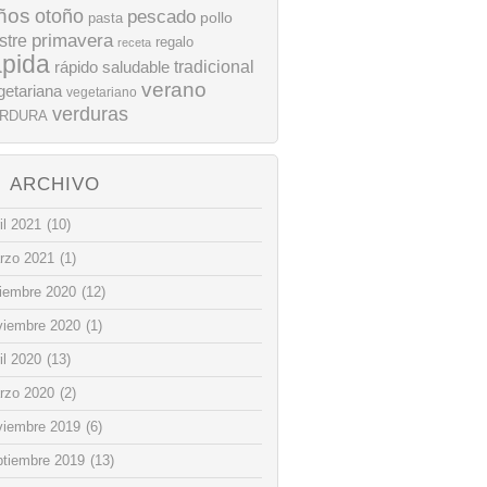
ños
otoño
pescado
pollo
pasta
stre
primavera
regalo
receta
ápida
rápido
tradicional
saludable
verano
getariana
vegetariano
verduras
RDURA
ARCHIVO
il 2021
(10)
rzo 2021
(1)
ciembre 2020
(12)
viembre 2020
(1)
il 2020
(13)
rzo 2020
(2)
viembre 2019
(6)
ptiembre 2019
(13)