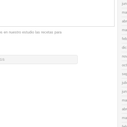
jun
ma
abr
ma
 en nuestro estudio las recetas para
feb
di
no
GS:
oc
se
jul
jun
ma
abr
ma
feb