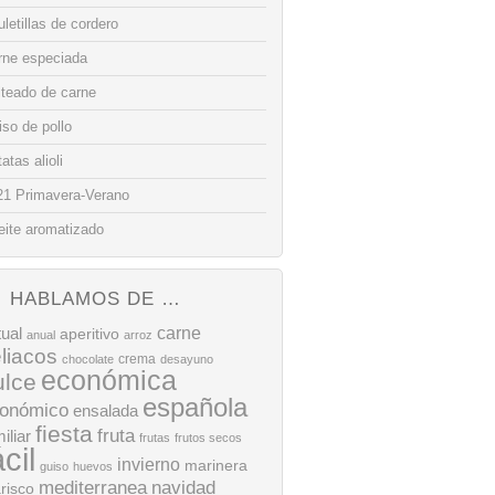
letillas de cordero
rne especiada
lteado de carne
so de pollo
atas alioli
21 Primavera-Verano
eite aromatizado
HABLAMOS DE …
tual
carne
aperitivo
anual
arroz
liacos
crema
chocolate
desayuno
económica
ulce
española
onómico
ensalada
fiesta
fruta
iliar
frutas
frutos secos
ácil
invierno
marinera
guiso
huevos
mediterranea
navidad
risco