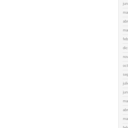
jun
ma
abr
ma
feb
di
no
oc
se
jul
jun
ma
abr
ma
feb