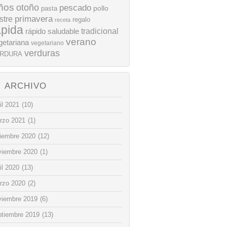
ños
otoño
pescado
pollo
pasta
stre
primavera
regalo
receta
ápida
rápido
tradicional
saludable
verano
getariana
vegetariano
verduras
RDURA
ARCHIVO
il 2021
(10)
rzo 2021
(1)
ciembre 2020
(12)
viembre 2020
(1)
il 2020
(13)
rzo 2020
(2)
viembre 2019
(6)
ptiembre 2019
(13)