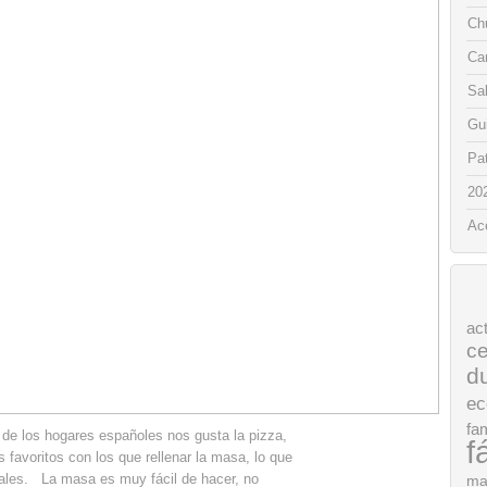
Chu
Ca
Sa
Gui
Pat
20
Ac
ac
ce
d
ec
fam
de los hogares españoles nos gusta la pizza,
f
 favoritos con los que rellenar la masa, lo que
nales. La masa es muy fácil de hacer, no
ma