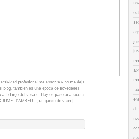
no
oc
se
ag
jul
jun
ma
abr
ma
 actividad profesional me absorve y no me deja
el blog, también es una época de novedades
feb
o a lo largo del verano. Hoy os paso una receta
en
 FOURME D´AMBERT , un queso de vaca […]
di
no
oc
se