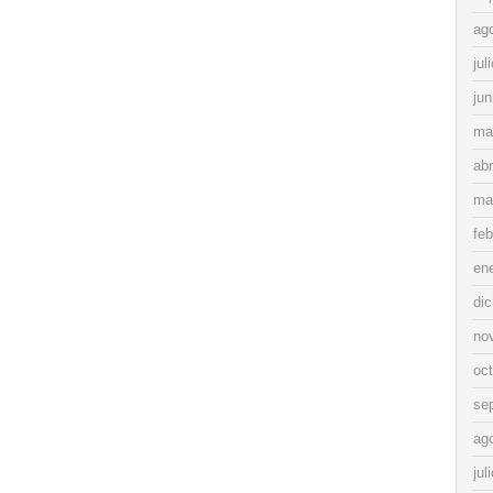
ag
jul
jun
ma
abr
ma
feb
en
di
no
oc
se
ag
jul