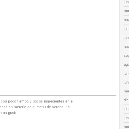
jun
ma
no
jul
jun
no
se
ag
jul
jun
ma
di
 con poco tiempo y pocos ingredientes en el
pensé en meterla en el menú de verano. La
jul
que os guste.
jun
ma