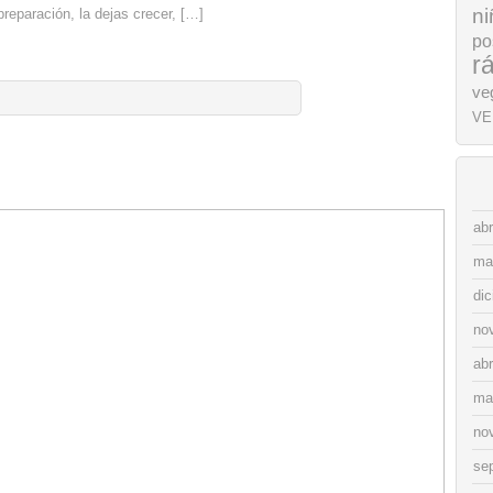
ni
reparación, la dejas crecer, […]
po
r
ve
VE
abr
ma
di
no
abr
ma
no
se