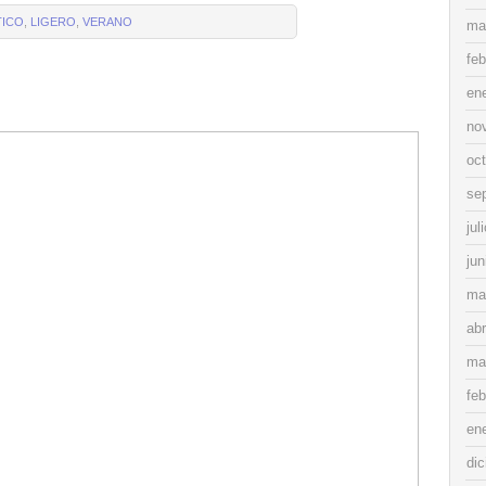
TICO
,
LIGERO
,
VERANO
ma
feb
en
no
oc
se
jul
jun
ma
abr
ma
feb
en
di