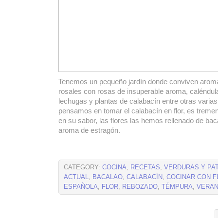
Tenemos un pequeño jardín donde conviven aromá
rosales con rosas de insuperable aroma, caléndul
lechugas y plantas de calabacín entre otras varia
pensamos en tomar el calabacín en flor, es trem
en su sabor, las flores las hemos rellenado de ba
aroma de estragón.
CATEGORY:
COCINA
,
RECETAS
,
VERDURAS Y PA
ACTUAL
,
BACALAO
,
CALABACÍN
,
COCINAR CON 
ESPAÑOLA
,
FLOR
,
REBOZADO
,
TÉMPURA
,
VERA