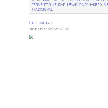
TAGS:
ANUAL
,
BOLLO
,
CLÁSICA
,
DESAYUNO
,
ESP
FERMENTAR
,
LEUDAR
,
LEVADURA PANADERO
,
M
TRADICIONAL
freír patatas
Publicado en octubre 17, 2012