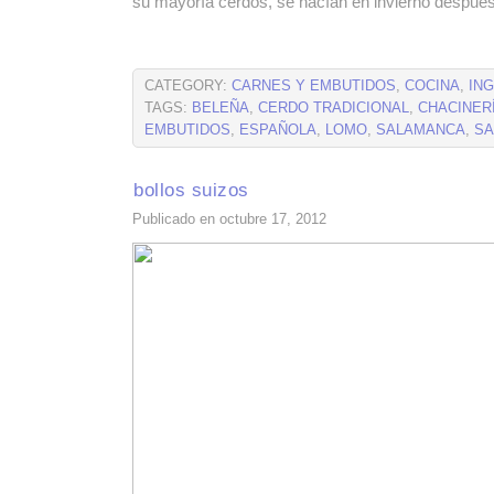
su mayoría cerdos, se hacían en invierno despué
CATEGORY:
CARNES Y EMBUTIDOS
,
COCINA
,
IN
TAGS:
BELEÑA
,
CERDO TRADICIONAL
,
CHACINER
EMBUTIDOS
,
ESPAÑOLA
,
LOMO
,
SALAMANCA
,
SA
bollos suizos
Publicado en octubre 17, 2012