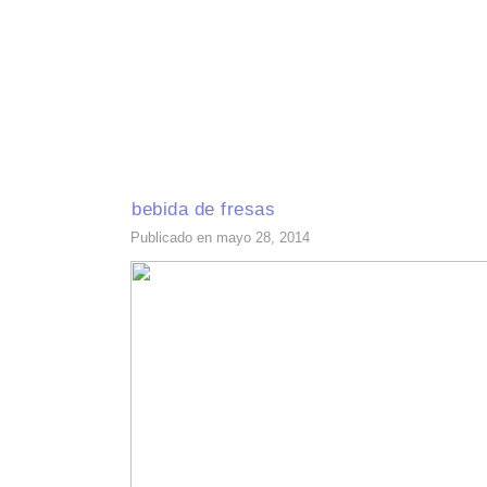
INICIO
RECETAS DE TEMPORADA
TÉCNICAS DE COCINA
INGR
bebida de fresas
Publicado en mayo 28, 2014