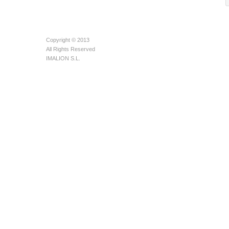
Copyright © 2013
All Rights Reserved
IMALION S.L.