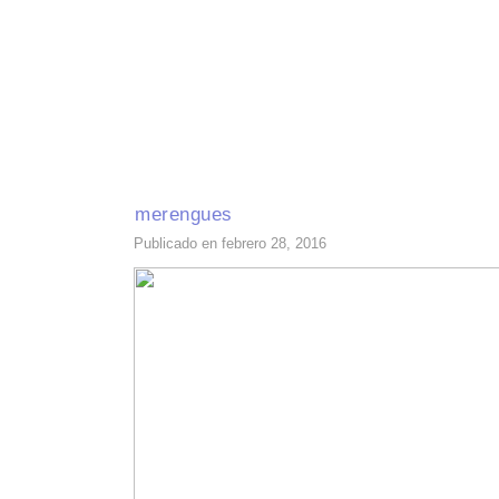
INICIO
RECETAS DE TEMPORADA
TÉCNICAS DE COCINA
INGR
merengues
Publicado en febrero 28, 2016