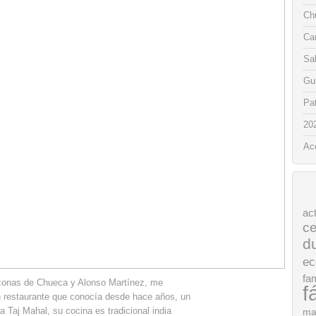
Chu
Ca
Sa
Gui
Pat
20
Ac
ac
ce
d
ec
fam
 zonas de Chueca y Alonso Martínez, me
f
n restaurante que conocía desde hace años, un
ama Taj Mahal, su cocina es tradicional india
ma