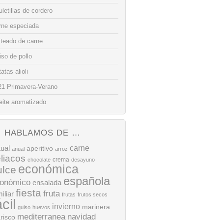
letillas de cordero
rne especiada
lteado de carne
so de pollo
atas alioli
21 Primavera-Verano
eite aromatizado
HABLAMOS DE …
tual
carne
aperitivo
anual
arroz
liacos
crema
chocolate
desayuno
económica
ulce
española
onómico
ensalada
fiesta
fruta
iliar
frutas
frutos secos
ácil
invierno
marinera
guiso
huevos
mediterranea
navidad
risco