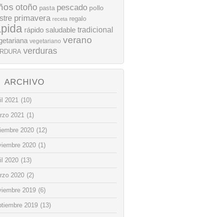
ños
otoño
pescado
pollo
pasta
stre
primavera
regalo
receta
ápida
rápido
tradicional
saludable
verano
getariana
vegetariano
verduras
RDURA
ARCHIVO
il 2021
(10)
rzo 2021
(1)
ciembre 2020
(12)
viembre 2020
(1)
il 2020
(13)
rzo 2020
(2)
viembre 2019
(6)
ptiembre 2019
(13)