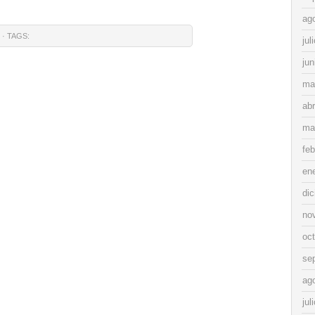
ag
· TAGS:
jul
jun
ma
abr
ma
feb
en
di
no
oc
se
ag
jul