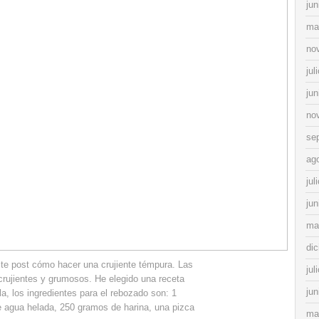
jun
ma
no
jul
jun
no
se
ag
jul
jun
ma
di
ste post cómo hacer una crujiente témpura. Las
jul
crujientes y grumosos. He elegido una receta
jun
la, los ingredientes para el rebozado son: 1
e agua helada, 250 gramos de harina, una pizca
ma