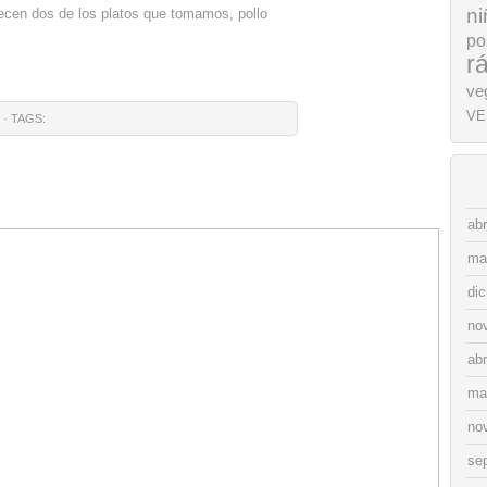
ni
recen dos de los platos que tomamos, pollo
po
r
ve
VE
· TAGS:
abr
ma
di
no
abr
ma
no
se