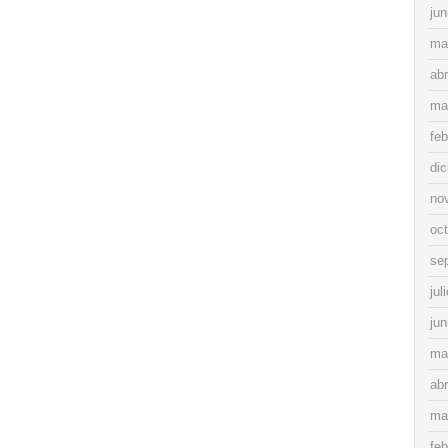
jun
ma
abr
ma
feb
di
no
oc
se
jul
jun
ma
abr
ma
feb