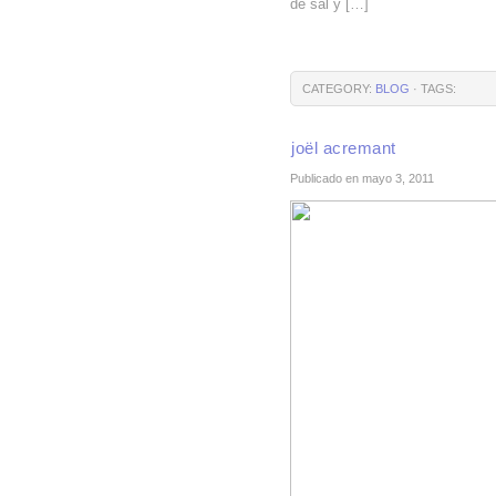
de sal y […]
CATEGORY:
BLOG
· TAGS:
joël acremant
Publicado en mayo 3, 2011