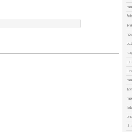
ma
feb
en
no
oc
se
jul
jun
ma
abr
ma
feb
en
di