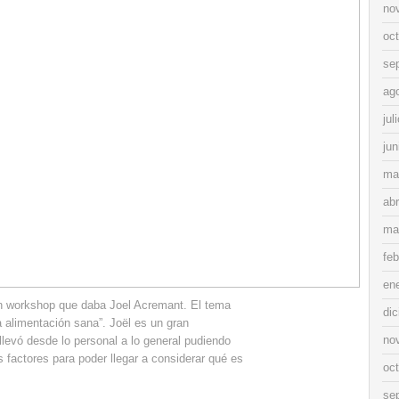
no
oc
se
ag
jul
jun
ma
abr
ma
feb
en
 workshop que daba Joel Acremant. El tema
di
a alimentación sana”. Joël es un gran
no
llevó desde lo personal a lo general pudiendo
os factores para poder llegar a considerar qué es
oc
se