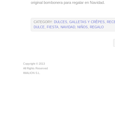
original bombonera para regalar en Navidad.
CATEGORY:
DULCES
,
GALLETAS Y CRÊPES
,
REC
DULCE
,
FIESTA
,
NAVIDAD
,
NIÑOS
,
REGALO
Copyright © 2013
All Rights Reserved
IMALION S.L.