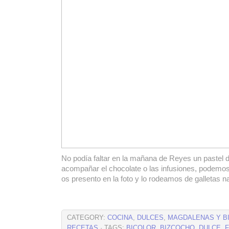
No podía faltar en la mañana de Reyes un pastel 
acompañar el chocolate o las infusiones, podemos
os presento en la foto y lo rodeamos de galletas n
CATEGORY:
COCINA
,
DULCES
,
MAGDALENAS Y B
RECETAS
· TAGS:
BICOLOR
,
BIZCOCHO
,
DULCE
,
F