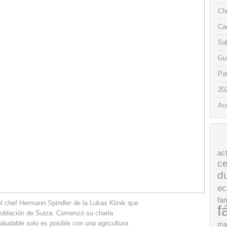
Chu
Ca
Sa
Gui
Pat
20
Ac
ac
ce
d
ec
fam
el chef Hermann Spindler de la Lukas Klinik que
f
población de Suiza. Comenzó su charla
aludable solo es posible con una agricultura
ma