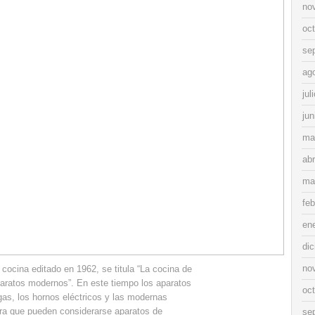
no
oc
se
ag
jul
jun
ma
abr
ma
feb
en
di
no
cocina editado en 1962, se titula “La cocina de
aratos modernos”. En este tiempo los aparatos
oc
as, los hornos eléctricos y las modernas
ora que pueden considerarse aparatos de
se