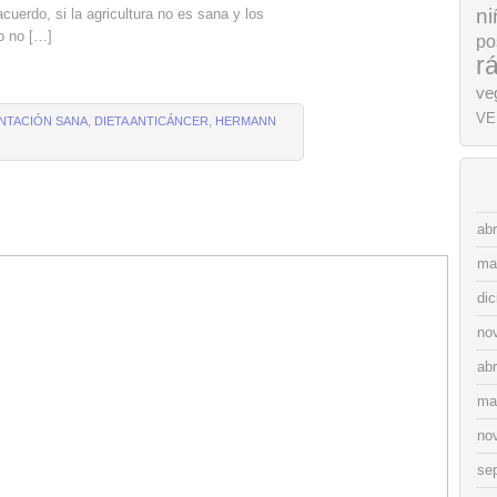
ni
cuerdo, si la agricultura no es sana y los
to no […]
po
r
ve
VE
NTACIÓN SANA
,
DIETA ANTICÁNCER
,
HERMANN
abr
ma
di
no
abr
ma
no
se