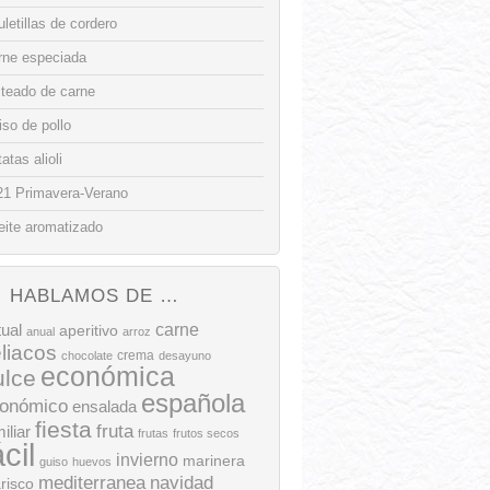
letillas de cordero
rne especiada
lteado de carne
so de pollo
atas alioli
21 Primavera-Verano
eite aromatizado
HABLAMOS DE …
tual
carne
aperitivo
anual
arroz
liacos
crema
chocolate
desayuno
económica
ulce
española
onómico
ensalada
fiesta
fruta
iliar
frutas
frutos secos
ácil
invierno
marinera
guiso
huevos
mediterranea
navidad
risco