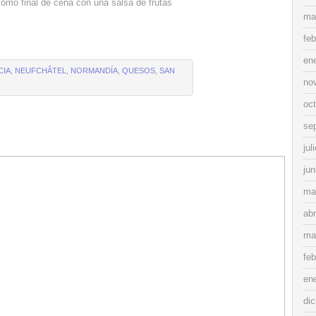
omo final de cena con una salsa de frutas
ma
feb
en
CIA
,
NEUFCHÂTEL
,
NORMANDÍA
,
QUESOS
,
SAN
no
oc
se
jul
jun
ma
abr
ma
feb
en
di