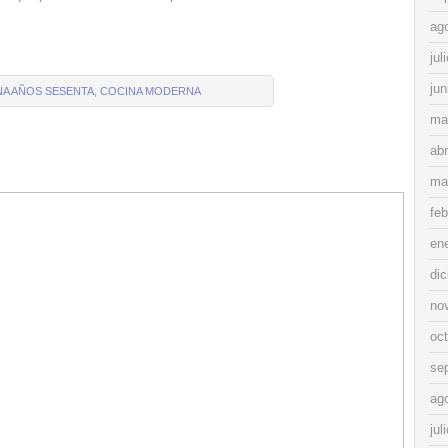
ag
jul
jun
NA AÑOS SESENTA
,
COCINA MODERNA
ma
abr
ma
feb
en
di
no
oc
se
ag
jul