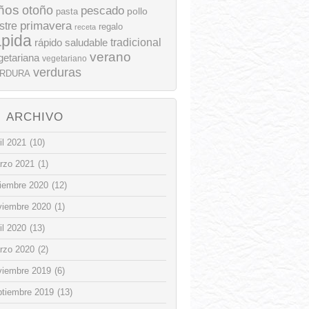
ños
otoño
pescado
pollo
pasta
stre
primavera
regalo
receta
ápida
rápido
tradicional
saludable
verano
getariana
vegetariano
verduras
RDURA
ARCHIVO
il 2021
(10)
rzo 2021
(1)
ciembre 2020
(12)
viembre 2020
(1)
il 2020
(13)
rzo 2020
(2)
viembre 2019
(6)
ptiembre 2019
(13)