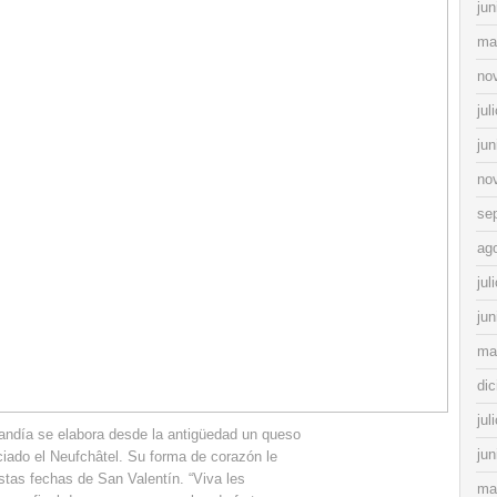
jun
ma
no
jul
jun
no
se
ag
jul
jun
ma
di
jul
andía se elabora desde la antigüedad un queso
jun
iado el Neufchâtel. Su forma de corazón le
estas fechas de San Valentín. “Viva les
ma