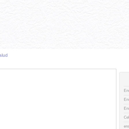
CAS DE COCINA
INGREDIENTES
RECETAS
FOTO DECO
CONTACTO
alud
Ens
En
En
Ce
ens