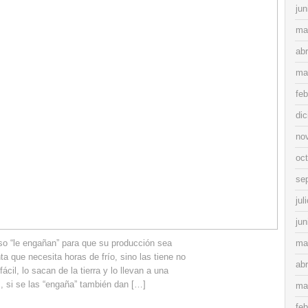
jun
ma
abr
ma
feb
di
no
oc
se
jul
jun
o “le engañan” para que su producción sea
ma
a que necesita horas de frío, sino las tiene no
abr
cil, lo sacan de la tierra y lo llevan a una
, si se las “engaña” también dan […]
ma
feb