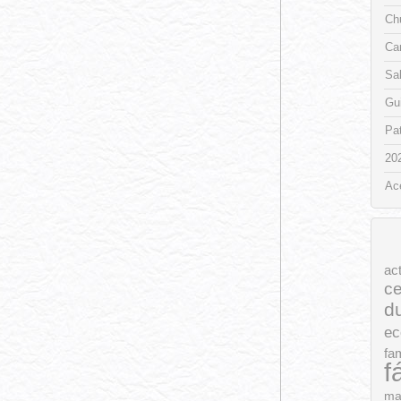
Chu
Ca
Sa
Gui
Pat
20
Ac
ac
ce
d
ec
fam
f
ma