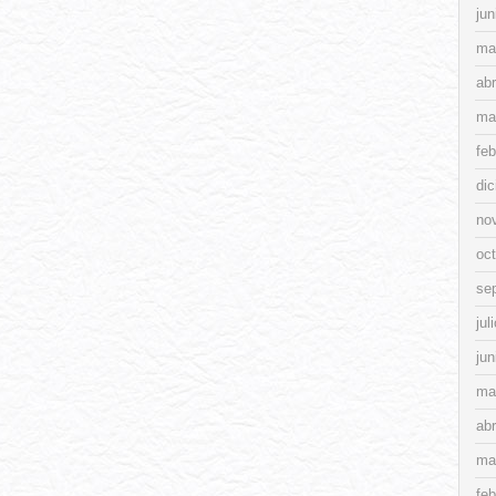
jun
ma
abr
ma
feb
di
no
oc
se
jul
jun
ma
abr
ma
feb