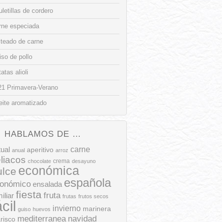
letillas de cordero
rne especiada
lteado de carne
so de pollo
atas alioli
21 Primavera-Verano
eite aromatizado
HABLAMOS DE …
tual
carne
aperitivo
anual
arroz
liacos
crema
chocolate
desayuno
económica
ulce
española
onómico
ensalada
fiesta
fruta
iliar
frutas
frutos secos
ácil
invierno
marinera
guiso
huevos
mediterranea
navidad
risco