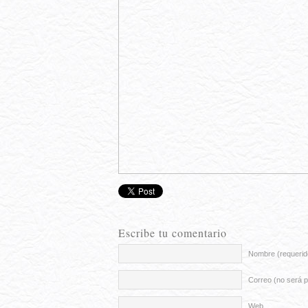
Escribe tu comentario
Nombre (requerid
Correo (no será p
Web