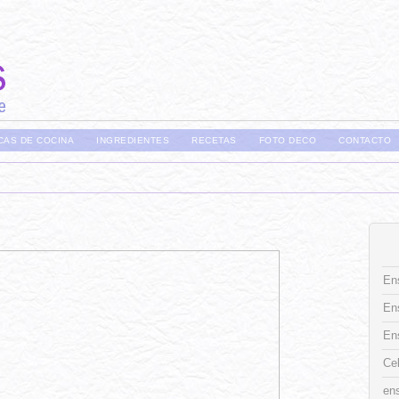
CAS DE COCINA
INGREDIENTES
RECETAS
FOTO DECO
CONTACTO
Ens
En
En
Ce
ens