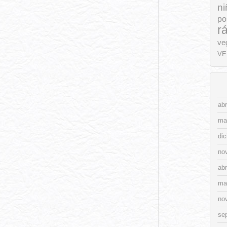
ni
po
r
ve
VE
abr
ma
di
no
abr
ma
no
se