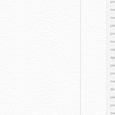
jun
ma
no
jul
jun
no
se
ag
jul
jun
ma
di
jul
jun
ma