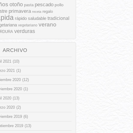
ños
otoño
pescado
pollo
pasta
stre
primavera
regalo
receta
ápida
rápido
tradicional
saludable
verano
getariana
vegetariano
verduras
RDURA
ARCHIVO
il 2021
(10)
rzo 2021
(1)
ciembre 2020
(12)
viembre 2020
(1)
il 2020
(13)
rzo 2020
(2)
viembre 2019
(6)
ptiembre 2019
(13)