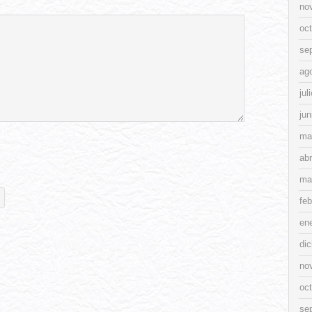
no
oc
se
ag
jul
jun
ma
abr
ma
feb
en
di
no
oc
se