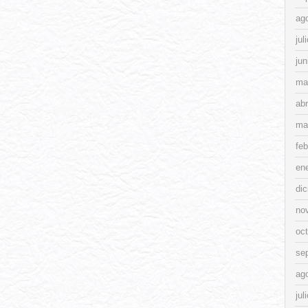
ag
jul
jun
ma
abr
ma
feb
en
di
no
oc
se
ag
jul