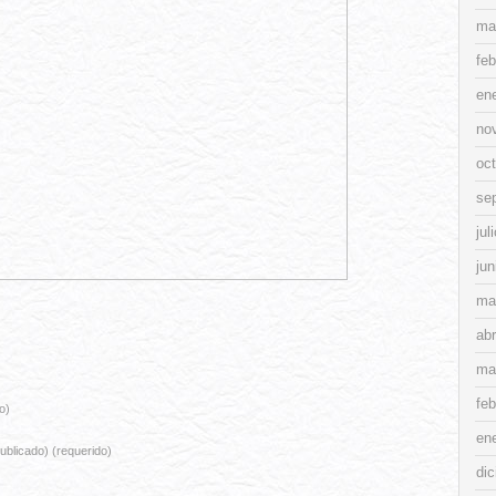
ma
feb
en
no
oc
se
jul
jun
ma
abr
ma
feb
o)
en
ublicado) (requerido)
di