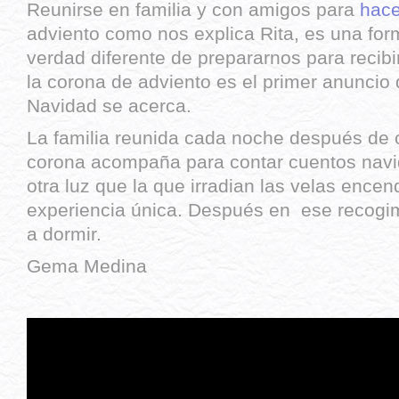
Reunirse en familia y con amigos para
hace
adviento como nos explica Rita, es una for
verdad diferente de prepararnos para recibir
la corona de adviento es el primer anuncio 
Navidad se acerca.
La familia reunida cada noche después de c
corona acompaña para contar cuentos navid
otra luz que la que irradian las velas encen
experiencia única. Después en ese recogimi
a dormir.
Gema Medina