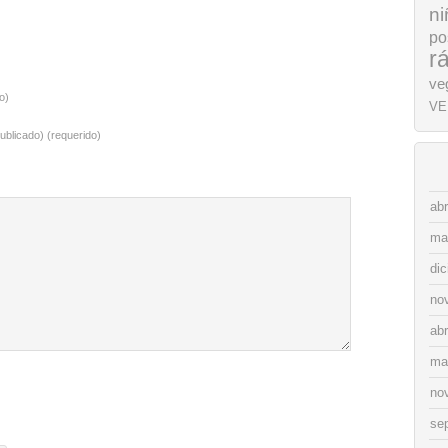
ni
po
r
ve
o)
VE
ublicado) (requerido)
abr
ma
di
no
abr
ma
no
se