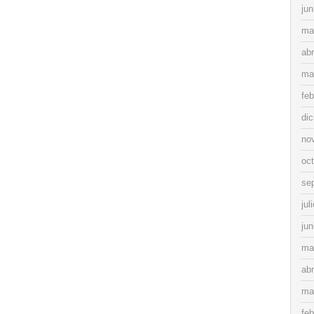
jun
ma
abr
ma
feb
di
no
oc
se
jul
jun
ma
abr
ma
feb