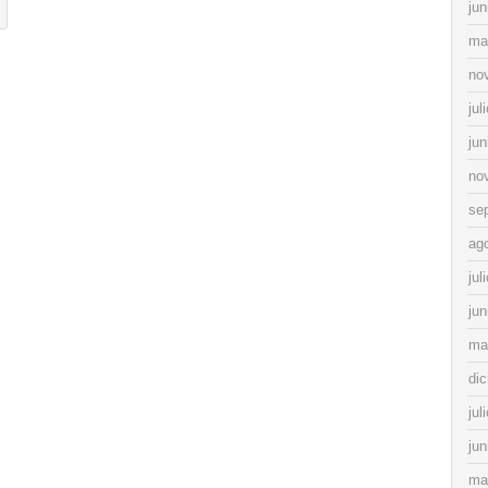
jun
ma
no
jul
jun
no
se
ag
jul
jun
ma
di
jul
jun
ma