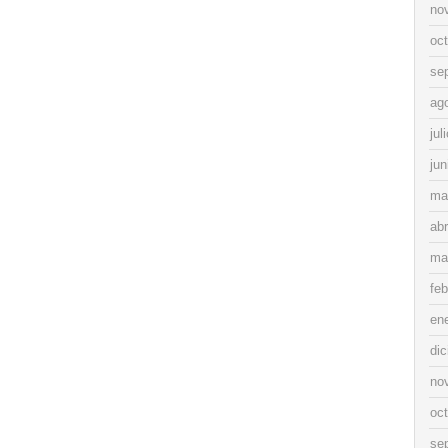
no
oc
se
ag
jul
jun
ma
abr
ma
feb
en
di
no
oc
se