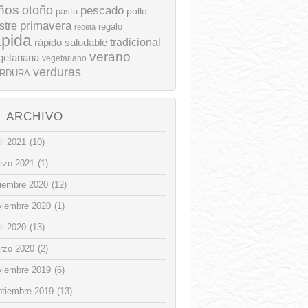
ños
otoño
pescado
pollo
pasta
stre
primavera
regalo
receta
ápida
rápido
tradicional
saludable
verano
getariana
vegetariano
verduras
RDURA
ARCHIVO
il 2021
(10)
rzo 2021
(1)
ciembre 2020
(12)
viembre 2020
(1)
il 2020
(13)
rzo 2020
(2)
viembre 2019
(6)
ptiembre 2019
(13)