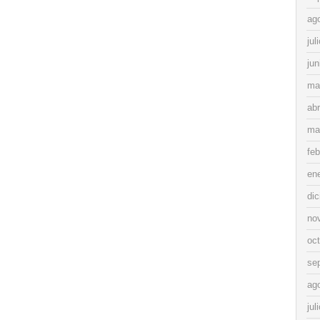
ag
jul
jun
ma
abr
ma
feb
en
di
no
oc
se
ag
jul