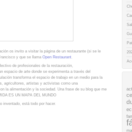
Chu
Ca
Sa
Gui
Pat
ión os invito a visitar la página de un restaurante (si se le
20
Francisco y que se llama
Open Restaurant
.
Ac
ectivo de profesionales de la restauración,
un espacio de arte donde se experimenta a través del
mulación transforma el espacio de trabajo en un medio para la
s, agricultores, artistas y activistas como una
ac
con la alimentación y la sociedad. Una frase de su blog que me
ce
COMIDA ES UN MAPA DEL MUNDO
d
do inventado, está todo por hacer.
ec
fam
f
ma