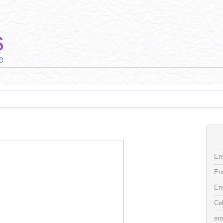
CAS DE COCINA
INGREDIENTES
RECETAS
FOTO DECO
CONTACTO
Ens
En
En
Ce
ens