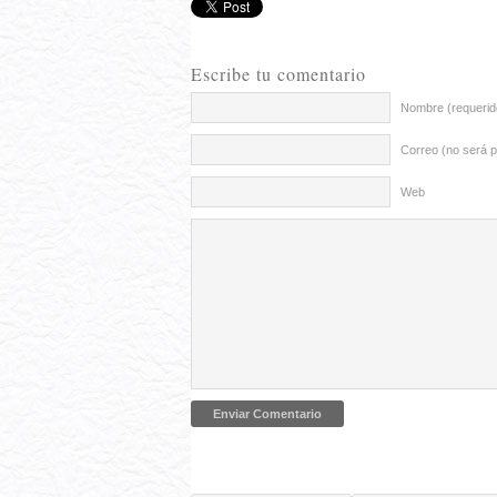
Escribe tu comentario
Nombre (requerid
Correo (no será p
Web