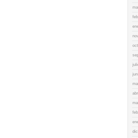
ma
feb
en
no
oc
se
jul
jun
ma
abr
ma
feb
en
di