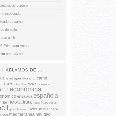
letillas de cordero
rne especiada
lteado de carne
so de pollo
atas alioli
21 Primavera-Verano
eite aromatizado
HABLAMOS DE …
tual
carne
aperitivo
anual
arroz
liacos
crema
chocolate
desayuno
económica
ulce
española
onómico
ensalada
fiesta
fruta
iliar
frutas
frutos secos
ácil
invierno
marinera
guiso
huevos
mediterranea
navidad
risco