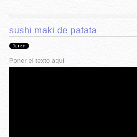
sushi maki de patata
Poner el texto aquí