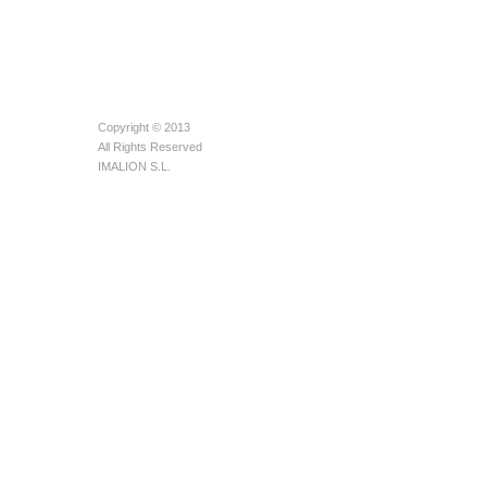
Copyright © 2013
All Rights Reserved
IMALION S.L.