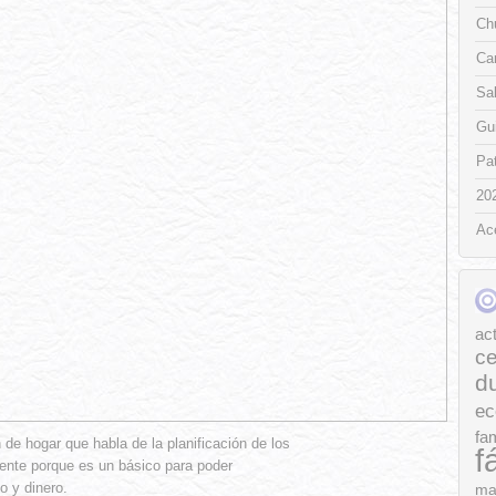
Chu
Ca
Sa
Gui
Pat
20
Ac
ac
ce
d
ec
fam
 de hogar que habla de la planificación de los
f
nte porque es un básico para poder
o y dinero.
ma