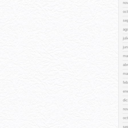
no
oc
se
ag
jul
jun
ma
abr
ma
feb
en
di
no
oc
se