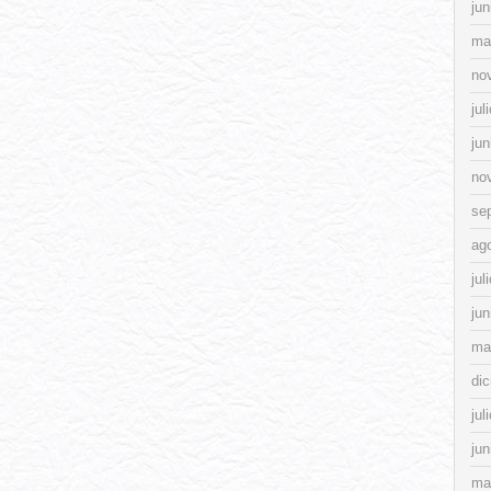
jun
ma
no
jul
jun
no
se
ag
jul
jun
ma
di
jul
jun
ma