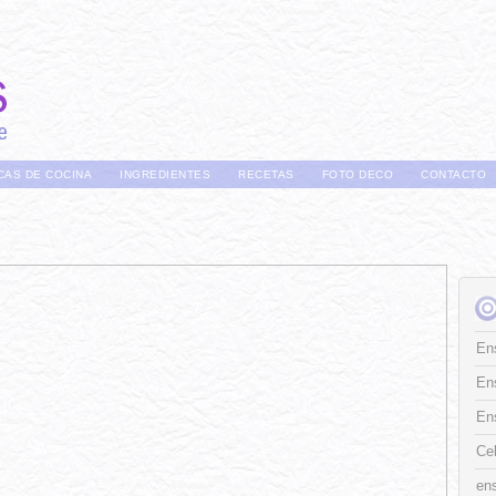
CAS DE COCINA
INGREDIENTES
RECETAS
FOTO DECO
CONTACTO
Ens
En
En
Ce
ens