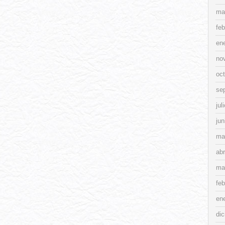
ma
feb
en
no
oc
se
jul
jun
ma
abr
ma
feb
en
di