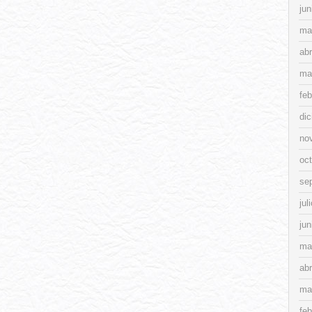
jun
ma
abr
ma
feb
di
no
oc
se
jul
jun
ma
abr
ma
feb