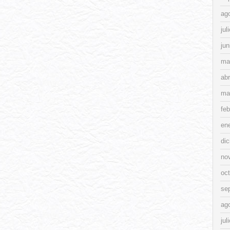
ag
jul
jun
ma
abr
ma
feb
en
di
no
oc
se
ag
jul