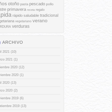
ños
otoño
pescado
pollo
pasta
stre
primavera
regalo
receta
ápida
rápido
tradicional
saludable
verano
getariana
vegetariano
verduras
RDURA
ARCHIVO
il 2021
(10)
rzo 2021
(1)
ciembre 2020
(12)
viembre 2020
(1)
il 2020
(13)
rzo 2020
(2)
viembre 2019
(6)
ptiembre 2019
(13)