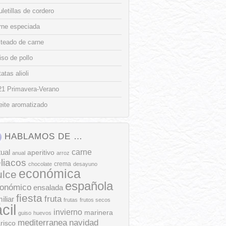
letillas de cordero
rne especiada
lteado de carne
so de pollo
atas alioli
21 Primavera-Verano
eite aromatizado
HABLAMOS DE …
tual
carne
aperitivo
anual
arroz
liacos
crema
chocolate
desayuno
económica
ulce
española
onómico
ensalada
fiesta
fruta
iliar
frutas
frutos secos
ácil
invierno
marinera
guiso
huevos
mediterranea
navidad
risco