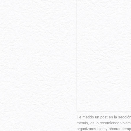
He metido un post en la sección
menús, os lo recomiendo vivame
organizaros bien y ahorrar tiemp