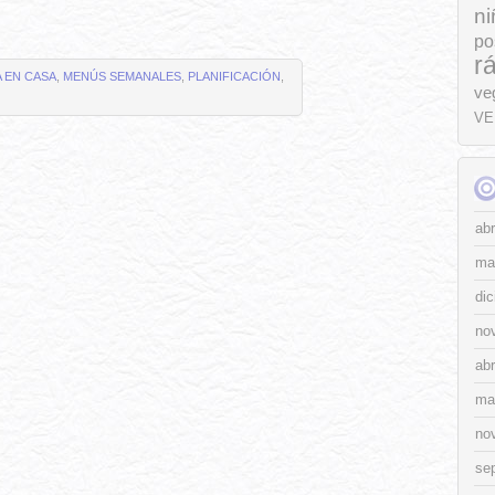
ni
po
r
 EN CASA
,
MENÚS SEMANALES
,
PLANIFICACIÓN
,
ve
VE
abr
ma
di
no
abr
ma
no
se