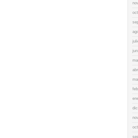
no
oc
se
ag
jul
jun
ma
abr
ma
feb
en
di
no
oc
se