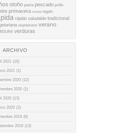
ños
otoño
pescado
pollo
pasta
stre
primavera
regalo
receta
ápida
rápido
tradicional
saludable
verano
getariana
vegetariano
verduras
RDURA
ARCHIVO
il 2021
(10)
rzo 2021
(1)
ciembre 2020
(12)
viembre 2020
(1)
il 2020
(13)
rzo 2020
(2)
viembre 2019
(6)
ptiembre 2019
(13)