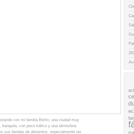
Chu
Ca
Sa
Gui
Pat
20
Ac
ac
ce
d
ec
fam
itando con mi familia Berlín, una ciudad muy
f
 tranquila, con poco tráfico y una atmósfera
es sus tiendas de alimentos, especialmente las
ma