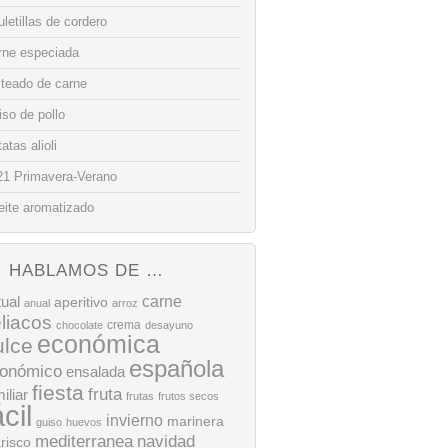
letillas de cordero
rne especiada
lteado de carne
so de pollo
atas alioli
21 Primavera-Verano
eite aromatizado
HABLAMOS DE …
tual
carne
aperitivo
anual
arroz
liacos
crema
chocolate
desayuno
económica
ulce
española
onómico
ensalada
fiesta
fruta
iliar
frutas
frutos secos
ácil
invierno
marinera
guiso
huevos
mediterranea
navidad
risco