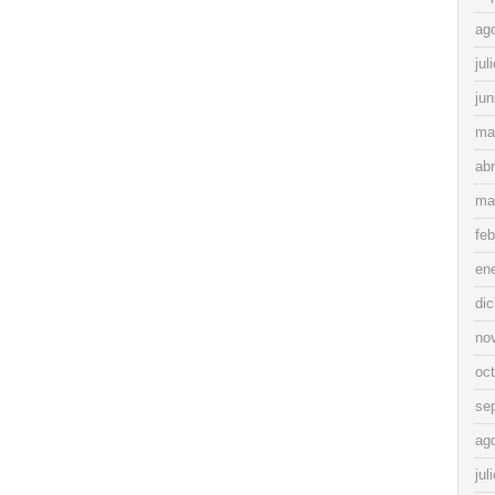
ag
jul
jun
ma
abr
ma
feb
en
di
no
oc
se
ag
jul