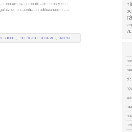
ni
an una amplia gama de alimentos y con
gplatz se encuentra un edificio comercial
po
r
ve
VE
N
,
BUFFET
,
ECOLÓGICO
,
GOURMET
,
KADEWE
abr
ma
di
no
abr
ma
no
se