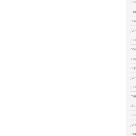
jun
ma
no
jul
jun
no
se
ag
jul
jun
ma
di
jul
jun
ma