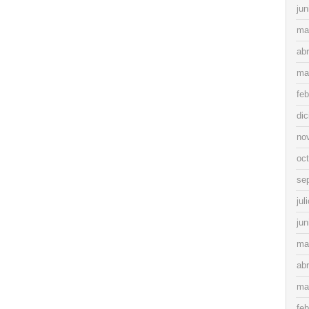
jun
ma
abr
ma
feb
di
no
oc
se
jul
jun
ma
abr
ma
feb