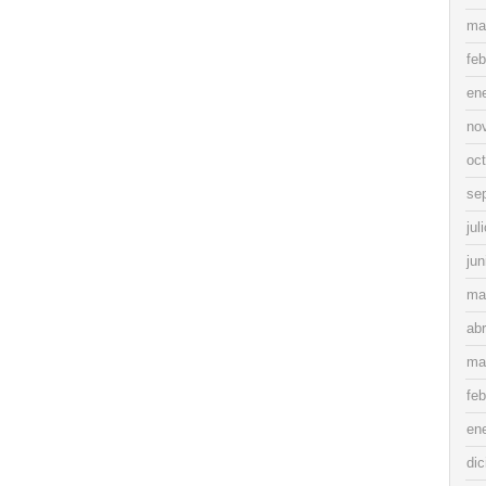
ma
feb
en
no
oc
se
jul
jun
ma
abr
ma
feb
en
di