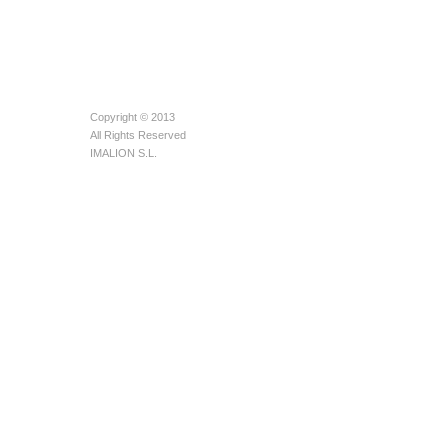
Copyright © 2013
All Rights Reserved
IMALION S.L.