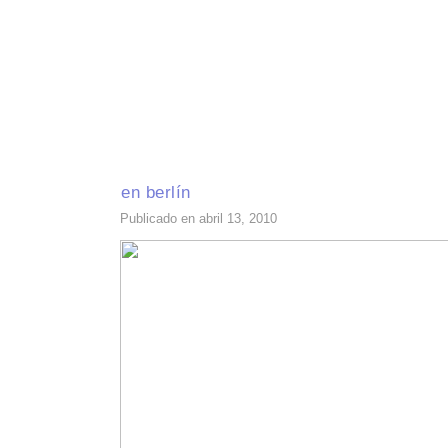
INICIO
RECETAS DE TEMPORADA
TÉCNICAS DE COCINA
INGR
en berlín
Publicado en abril 13, 2010