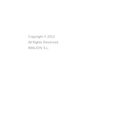
Copyright © 2013
All Rights Reserved
IMALION S.L.