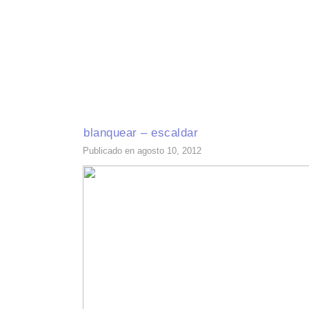
INICIO
RECETAS DE TEMPORADA
TÉCNICAS DE COCINA
INGR
blanquear – escaldar
Publicado en agosto 10, 2012