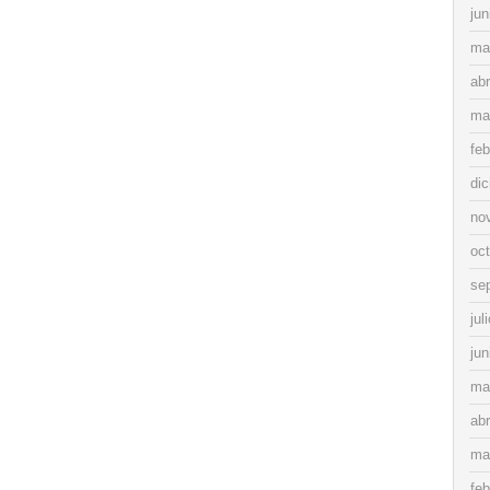
jun
ma
abr
ma
feb
di
no
oc
se
jul
jun
ma
abr
ma
feb