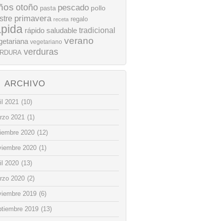
ños
otoño
pescado
pollo
pasta
stre
primavera
regalo
receta
ápida
rápido
tradicional
saludable
verano
getariana
vegetariano
verduras
RDURA
ARCHIVO
il 2021
(10)
rzo 2021
(1)
ciembre 2020
(12)
viembre 2020
(1)
il 2020
(13)
rzo 2020
(2)
viembre 2019
(6)
ptiembre 2019
(13)