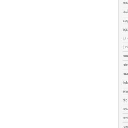
no
oc
se
ag
jul
jun
ma
abr
ma
feb
en
di
no
oc
se