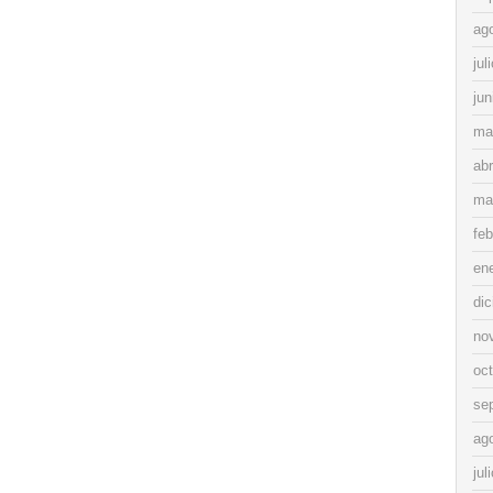
ag
jul
jun
ma
abr
ma
feb
en
di
no
oc
se
ag
jul