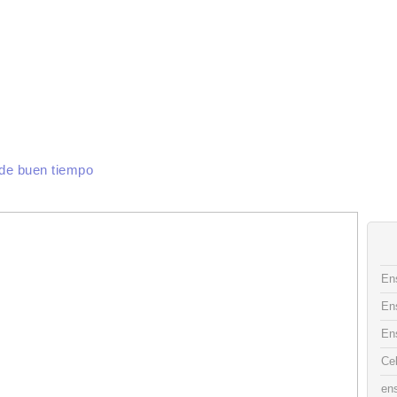
CAS DE COCINA
INGREDIENTES
RECETAS
FOTO DECO
CONTACTO
 de buen tiempo
Ens
En
En
Ce
ens