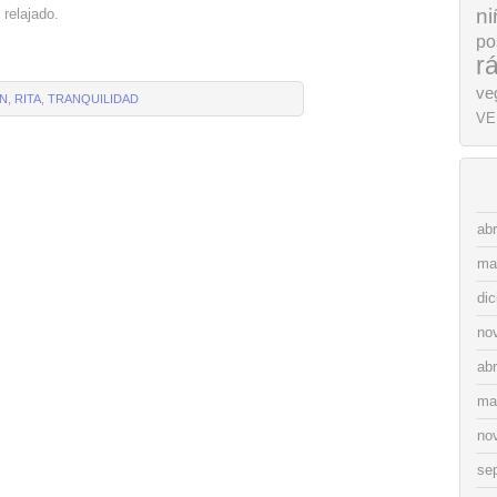
ni
e relajado.
po
r
ve
ÍN
,
RITA
,
TRANQUILIDAD
VE
abr
ma
di
no
abr
ma
no
se