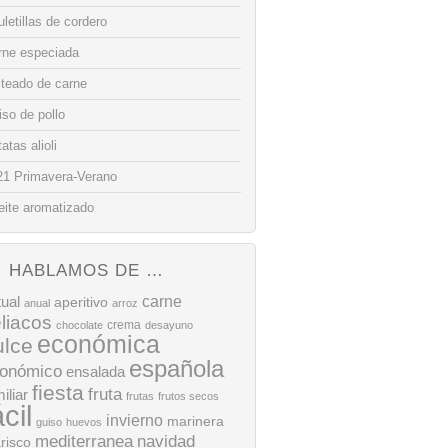
letillas de cordero
rne especiada
lteado de carne
so de pollo
atas alioli
21 Primavera-Verano
eite aromatizado
HABLAMOS DE …
tual
carne
aperitivo
anual
arroz
liacos
crema
chocolate
desayuno
económica
ulce
española
onómico
ensalada
fiesta
fruta
iliar
frutas
frutos secos
ácil
invierno
marinera
guiso
huevos
mediterranea
navidad
risco