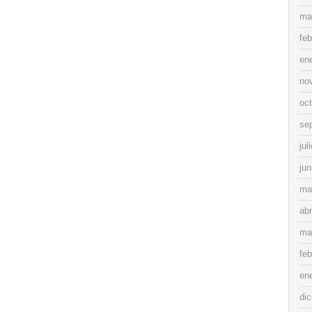
ma
feb
en
no
oc
se
jul
jun
ma
abr
ma
feb
en
di