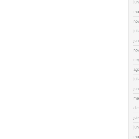
jun
ma
no
jul
jun
no
se
ag
jul
jun
ma
di
jul
jun
ma