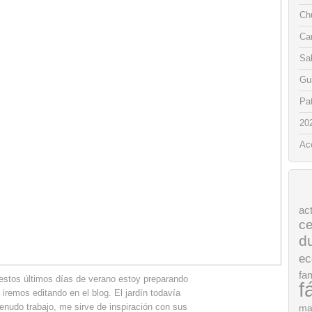
Chu
Ca
Sa
Gui
Pat
20
Ac
ac
ce
d
ec
fam
estos últimos días de verano estoy preparando
f
iremos editando en el blog. El jardín todavía
enudo trabajo, me sirve de inspiración con sus
ma