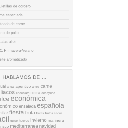
letillas de cordero
rne especiada
lteado de carne
so de pollo
atas alioli
21 Primavera-Verano
eite aromatizado
HABLAMOS DE …
tual
carne
aperitivo
anual
arroz
liacos
crema
chocolate
desayuno
económica
ulce
española
onómico
ensalada
fiesta
fruta
iliar
frutas
frutos secos
ácil
invierno
marinera
guiso
huevos
mediterranea
navidad
risco