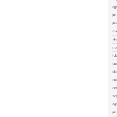
ag
jul
jun
ma
abr
ma
feb
en
di
no
oc
se
ag
jul