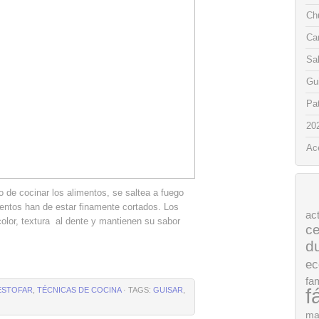
Chu
Ca
Sa
Gui
Pat
20
Ac
o de cocinar los alimentos, se saltea a fuego
mentos han de estar finamente cortados. Los
ac
olor, textura al dente y mantienen su sabor
ce
d
ec
fam
f
ESTOFAR
,
TÉCNICAS DE COCINA
· TAGS:
GUISAR
,
ma