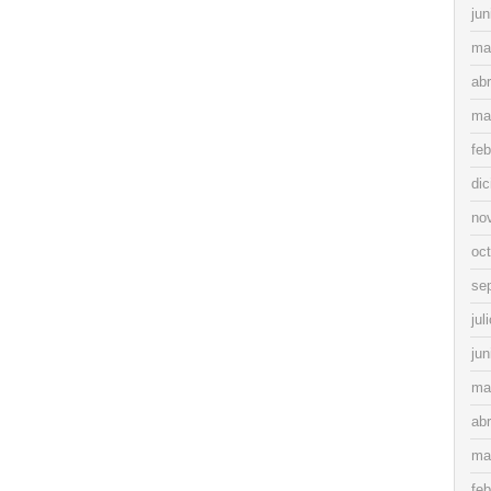
jun
ma
abr
ma
feb
di
no
oc
se
jul
jun
ma
abr
ma
feb