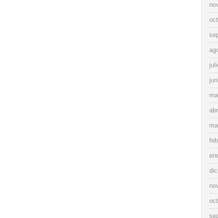
no
oc
se
ag
jul
jun
ma
abr
ma
feb
en
di
no
oc
se