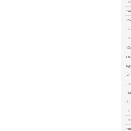
jun
ma
no
jul
jun
no
se
ag
jul
jun
ma
di
jul
jun
ma