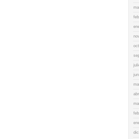
ma
feb
en
no
oc
se
jul
jun
ma
abr
ma
feb
en
di