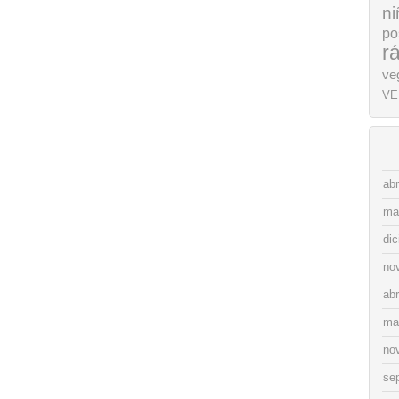
ni
po
r
ve
VE
abr
ma
di
no
abr
ma
no
se