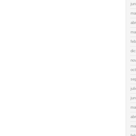
jun
ma
abr
ma
feb
di
no
oc
se
jul
jun
ma
abr
ma
feb