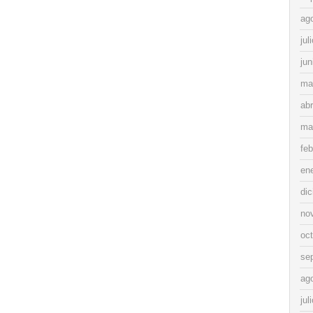
ag
jul
jun
ma
abr
ma
feb
en
di
no
oc
se
ag
jul