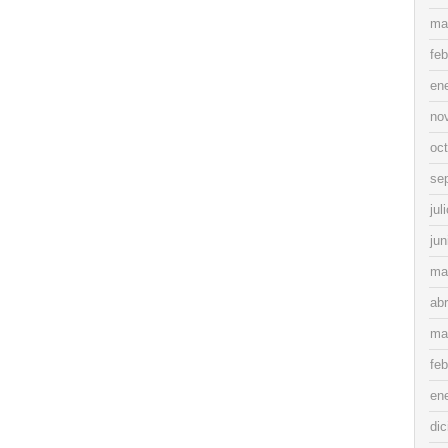
ma
feb
en
no
oc
se
jul
jun
ma
abr
ma
feb
en
di