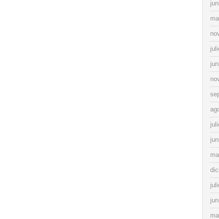
jun
ma
no
jul
jun
no
se
ag
jul
jun
ma
di
jul
jun
ma