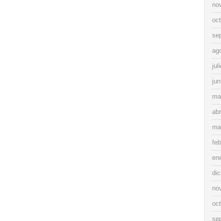
no
oc
se
ag
jul
jun
ma
abr
ma
feb
en
di
no
oc
se