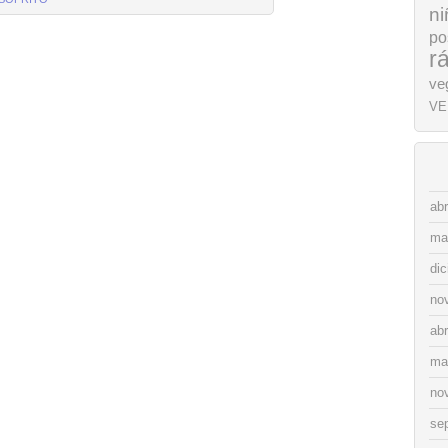
ni
po
r
ve
VE
abr
ma
di
no
abr
ma
no
se