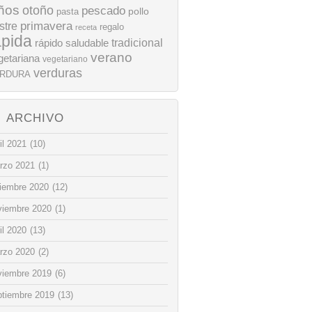
ños
otoño
pescado
pollo
pasta
stre
primavera
regalo
receta
ápida
rápido
tradicional
saludable
verano
getariana
vegetariano
verduras
RDURA
ARCHIVO
il 2021
(10)
rzo 2021
(1)
ciembre 2020
(12)
viembre 2020
(1)
il 2020
(13)
rzo 2020
(2)
viembre 2019
(6)
ptiembre 2019
(13)