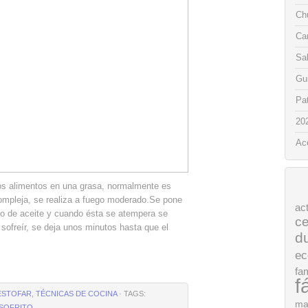
Chu
Ca
Sa
Gui
Pat
20
Ac
los alimentos en una grasa, normalmente es
ompleja, se realiza a fuego moderado.Se pone
ac
do de aceite y cuando ésta se atempera se
ce
sofreír, se deja unos minutos hasta que el
d
ec
fam
f
ESTOFAR
,
TÉCNICAS DE COCINA
· TAGS:
ma
SOFRITO