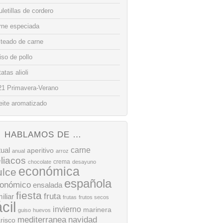
letillas de cordero
rne especiada
lteado de carne
so de pollo
atas alioli
21 Primavera-Verano
eite aromatizado
HABLAMOS DE …
tual
carne
aperitivo
anual
arroz
liacos
crema
chocolate
desayuno
económica
ulce
española
onómico
ensalada
fiesta
fruta
iliar
frutas
frutos secos
ácil
invierno
marinera
guiso
huevos
mediterranea
navidad
risco