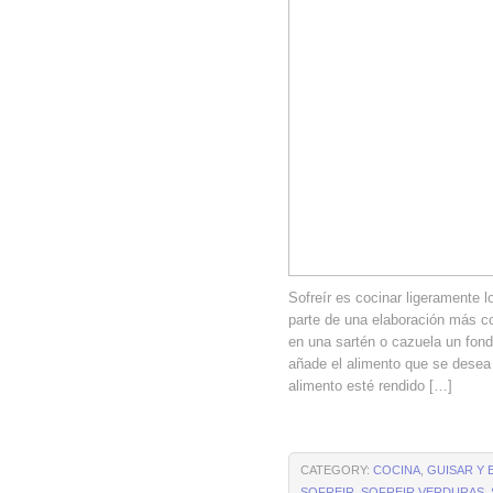
Sofreír es cocinar ligeramente 
parte de una elaboración más c
en una sartén o cazuela un fon
añade el alimento que se desea 
alimento esté rendido […]
CATEGORY:
COCINA
,
GUISAR Y 
SOFREIR
,
SOFREIR VERDURAS
,