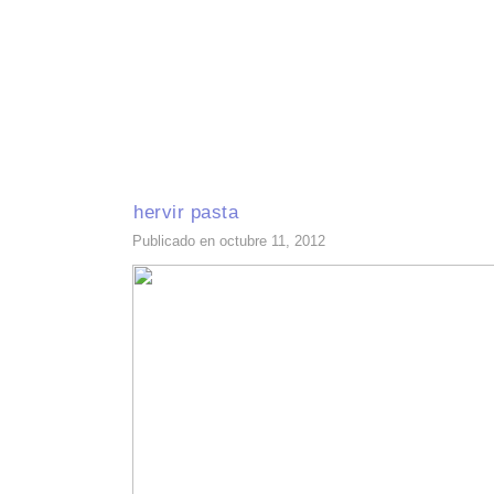
INICIO
RECETAS DE TEMPORADA
TÉCNICAS DE COCINA
INGR
hervir pasta
Publicado en octubre 11, 2012