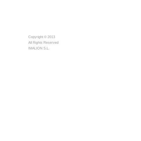
Copyright © 2013
All Rights Reserved
IMALION S.L.