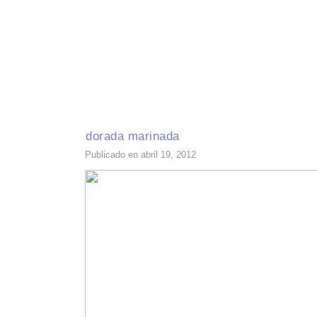
INICIO
RECETAS DE TEMPORADA
TÉCNICAS DE COCINA
INGR
dorada marinada
Publicado en abril 19, 2012