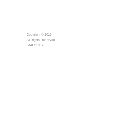
Copyright © 2013
All Rights Reserved
IMALION S.L.