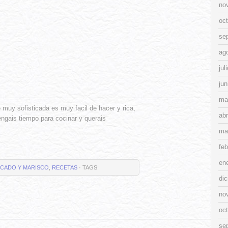
no
oc
se
ag
jul
jun
ma
muy sofisticada es muy facil de hacer y rica,
abr
engais tiempo para cocinar y querais
ma
feb
en
CADO Y MARISCO
,
RECETAS
· TAGS:
di
no
oc
se