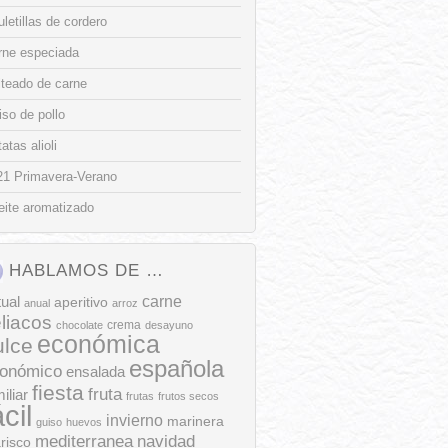
letillas de cordero
rne especiada
lteado de carne
so de pollo
atas alioli
21 Primavera-Verano
eite aromatizado
HABLAMOS DE …
tual
carne
aperitivo
anual
arroz
liacos
crema
chocolate
desayuno
económica
ulce
española
onómico
ensalada
fiesta
fruta
iliar
frutas
frutos secos
ácil
invierno
marinera
guiso
huevos
mediterranea
navidad
risco