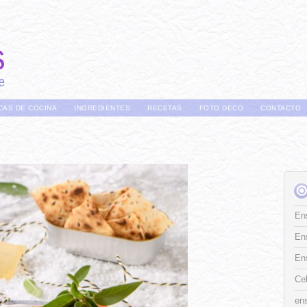
CAS DE COCINA
INGREDIENTES
RECETAS
FOTO DECO
CONTACTO
Ens
En
En
Ce
ens