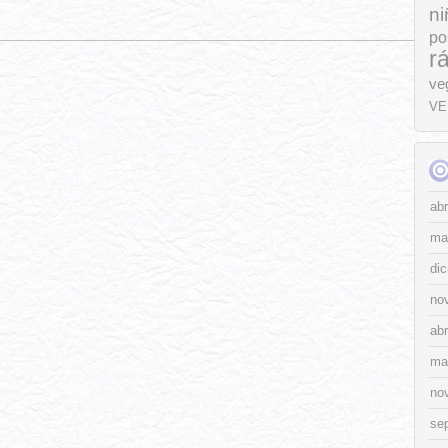
ni
po
r
ve
VE
abr
ma
di
no
abr
ma
no
se