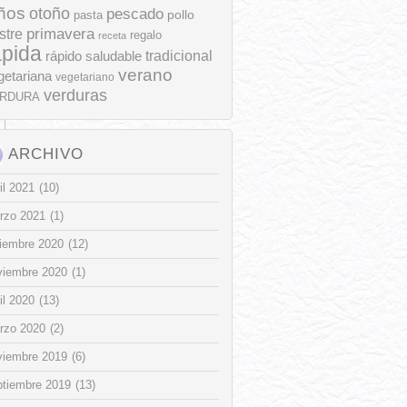
ños
otoño
pescado
pollo
pasta
stre
primavera
regalo
receta
ápida
rápido
tradicional
saludable
verano
getariana
vegetariano
verduras
RDURA
ARCHIVO
il 2021
(10)
rzo 2021
(1)
ciembre 2020
(12)
viembre 2020
(1)
il 2020
(13)
rzo 2020
(2)
viembre 2019
(6)
ptiembre 2019
(13)