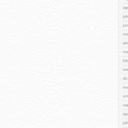
ag
jul
jun
ma
abr
ma
feb
en
di
no
oc
se
ag
jul