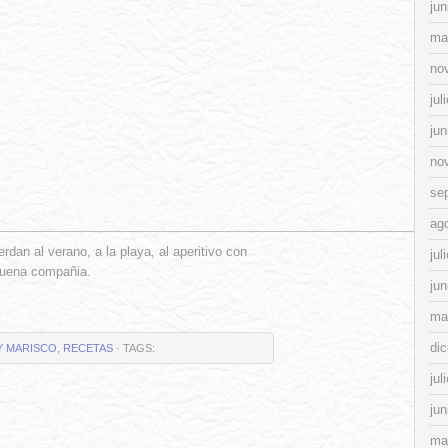
jun
ma
no
jul
jun
no
se
ag
dan al verano, a la playa, al aperitivo con
jul
 buena compañia.
jun
ma
di
Y MARISCO
,
RECETAS
· TAGS:
jul
jun
ma