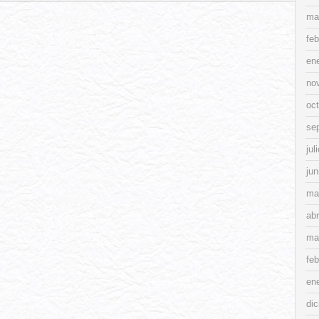
ma
feb
en
no
oc
se
jul
jun
ma
abr
ma
feb
en
di