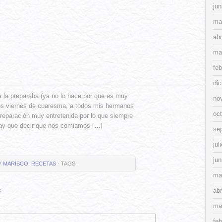
jun
ma
abr
ma
feb
di
 la preparaba (ya no lo hace por que es muy
no
os viernes de cuaresma, a todos mis hermanos
oc
reparación muy entretenida por lo que siempre
ay que decir que nos comiamos […]
se
jul
jun
Y MARISCO
,
RECETAS
· TAGS:
ma
s
abr
ma
feb