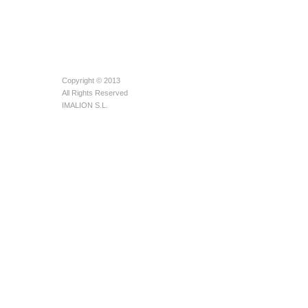
Copyright © 2013
All Rights Reserved
IMALION S.L.