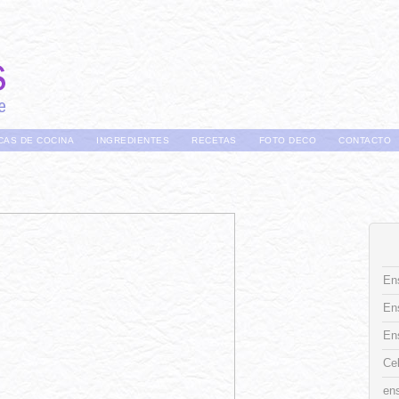
CAS DE COCINA
INGREDIENTES
RECETAS
FOTO DECO
CONTACTO
Ens
En
En
Ce
ens