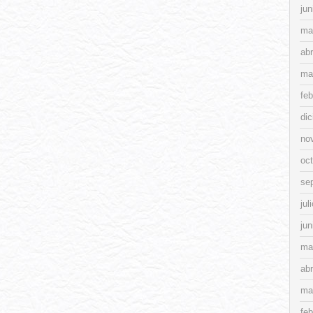
jun
ma
abr
ma
feb
di
no
oc
se
jul
jun
ma
abr
ma
feb