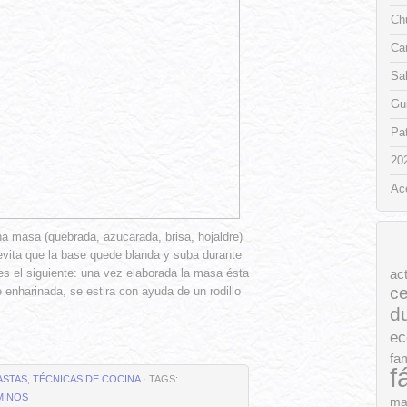
Chu
Ca
Sa
Gui
Pat
20
Ac
a masa (quebrada, azucarada, brisa, hojaldre)
 evita que la base quede blanda y suba durante
es el siguiente: una vez elaborada la masa ésta
ac
ce
 enharinada, se estira con ayuda de un rodillo
d
ec
fam
f
ASTAS
,
TÉCNICAS DE COCINA
· TAGS:
MINOS
ma