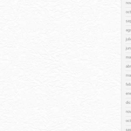
no
oc
se
ag
jul
jun
ma
abr
ma
feb
en
di
no
oc
se