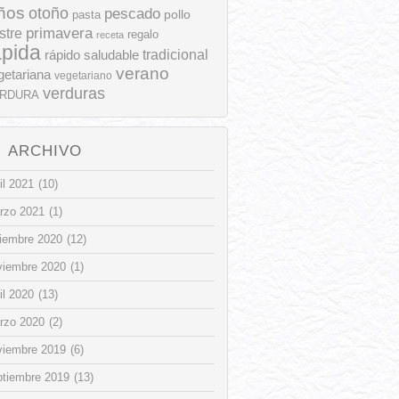
ños
otoño
pescado
pollo
pasta
stre
primavera
regalo
receta
ápida
rápido
tradicional
saludable
verano
getariana
vegetariano
verduras
RDURA
ARCHIVO
il 2021
(10)
rzo 2021
(1)
ciembre 2020
(12)
viembre 2020
(1)
il 2020
(13)
rzo 2020
(2)
viembre 2019
(6)
ptiembre 2019
(13)