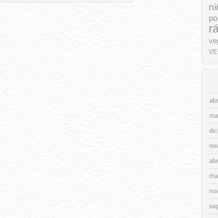
ni
po
r
ve
VE
abr
ma
di
no
abr
ma
no
se