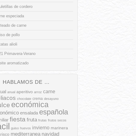
letillas de cordero
rne especiada
lteado de carne
so de pollo
atas alioli
21 Primavera-Verano
eite aromatizado
HABLAMOS DE …
tual
carne
aperitivo
anual
arroz
liacos
crema
chocolate
desayuno
económica
ulce
española
onómico
ensalada
fiesta
fruta
iliar
frutas
frutos secos
ácil
invierno
marinera
guiso
huevos
mediterranea
navidad
risco