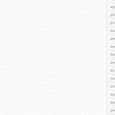
ag
jul
jun
ma
abr
ma
feb
en
di
no
oc
se
ag
jul