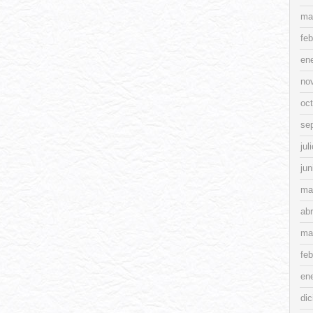
ma
feb
en
no
oc
se
jul
jun
ma
abr
ma
feb
en
di