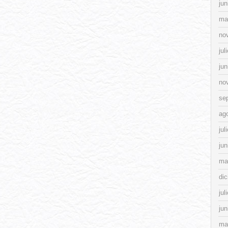
jun
ma
no
jul
jun
no
se
ag
jul
jun
ma
di
jul
jun
ma