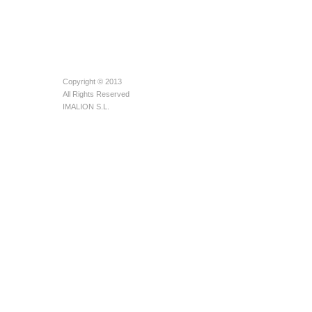
Copyright © 2013
All Rights Reserved
IMALION S.L.