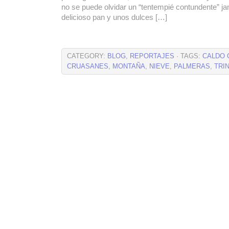
no se puede olvidar un “tentempié contundente” j
delicioso pan y unos dulces […]
CATEGORY:
BLOG
,
REPORTAJES
· TAGS:
CALDO 
CRUASANES
,
MONTAÑA
,
NIEVE
,
PALMERAS
,
TRI