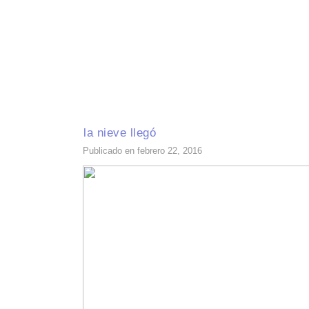
INICIO
RECETAS DE TEMPORADA
TÉCNICAS DE COCINA
INGR
la nieve llegó
Publicado en febrero 22, 2016