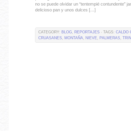
no se puede olvidar un “tentempié contundente” j
delicioso pan y unos dulces […]
CATEGORY:
BLOG
,
REPORTAJES
· TAGS:
CALDO 
CRUASANES
,
MONTAÑA
,
NIEVE
,
PALMERAS
,
TRI