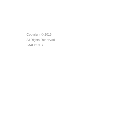
Copyright © 2013
All Rights Reserved
IMALION S.L.