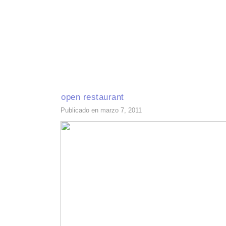
INICIO
RECETAS DE TEMPORADA
TÉCNICAS DE COCINA
INGR
open restaurant
Publicado en marzo 7, 2011