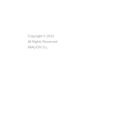
Copyright © 2013
All Rights Reserved
IMALION S.L.