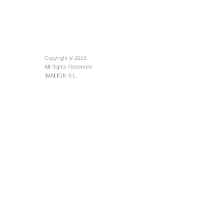
Copyright © 2013
All Rights Reserved
IMALION S.L.