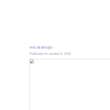
INICIO
RECETAS DE TEMPORADA
TÉCNICAS DE COCINA
INGR
escaramujo
Publicado en octubre 9, 2014