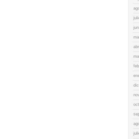
ag
jul
jun
ma
abr
ma
feb
en
di
no
oc
se
ag
jul