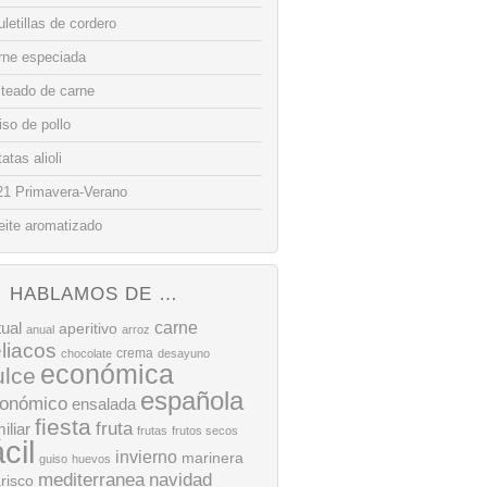
letillas de cordero
rne especiada
lteado de carne
so de pollo
atas alioli
21 Primavera-Verano
eite aromatizado
HABLAMOS DE …
tual
carne
aperitivo
anual
arroz
liacos
crema
chocolate
desayuno
económica
ulce
española
onómico
ensalada
fiesta
fruta
iliar
frutas
frutos secos
ácil
invierno
marinera
guiso
huevos
mediterranea
navidad
risco