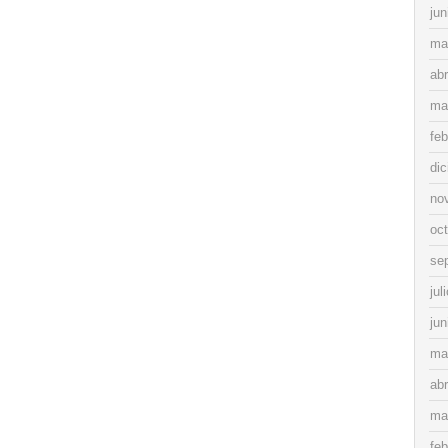
jun
ma
abr
ma
feb
di
no
oc
se
jul
jun
ma
abr
ma
feb