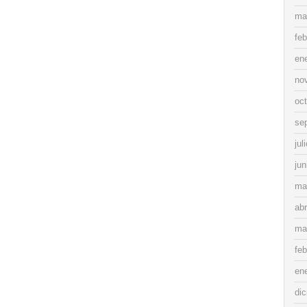
ma
feb
en
no
oc
se
jul
jun
ma
abr
ma
feb
en
di