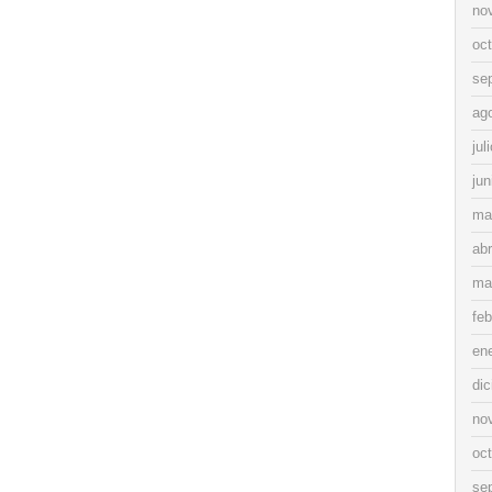
no
oc
se
ag
jul
jun
ma
abr
ma
feb
en
di
no
oc
se