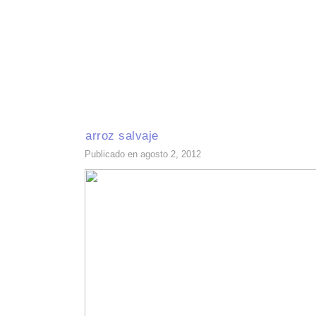
INICIO
RECETAS DE TEMPORADA
TÉCNICAS DE COCINA
INGR
arroz salvaje
Publicado en agosto 2, 2012