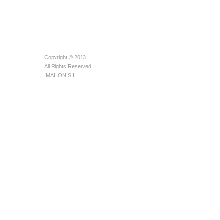
Copyright © 2013
All Rights Reserved
IMALION S.L.